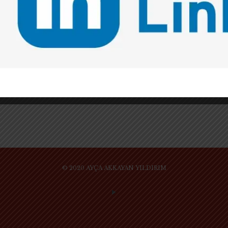
ZEN ZİHNİ VE KÜRESEL HUKUK
UYGULAMASINA HAZIRLIK: ULUSLARARASI
LL.M. ÖĞRENCİLERİ İÇİN BİR “BAŞLANGIÇ
ZİHNİ” * REHBERİ
Her yıl dünyanın dört bir yanından binlerce genç
hukukçu, büyük bir azim ve kararlılıkla Amerika
Birleşik Devletleri’ne (ABD) gelerek hukuk
fakültelerindeki LL.M. programlarına kaydolur.
Tam 26
[…]
© 2020 AYÇA AKKAYAN YILDIRIM
SİTE KULLANIM KURAL VE KOŞULLARI