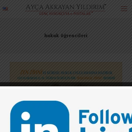
hukuk öğrencileri
0