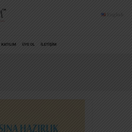
English
KATILIM
ÜYE OL
İLETİŞİM