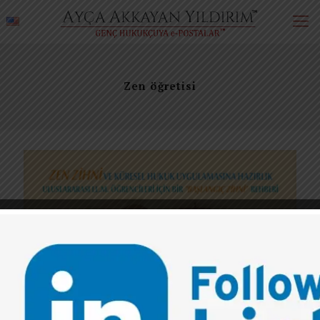
Zen öğretisi
0