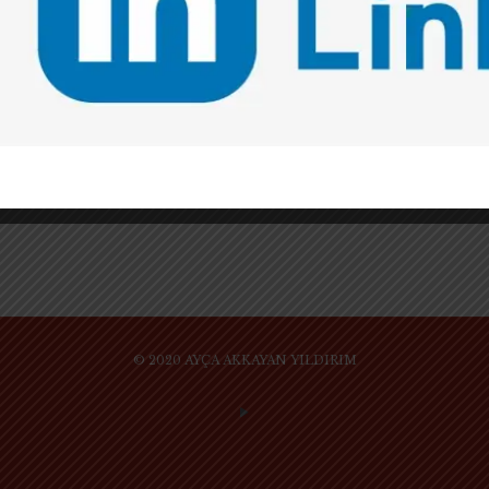
ZEN ZİHNİ VE KÜRESEL HUKUK
UYGULAMASINA HAZIRLIK: ULUSLARARASI
LL.M. ÖĞRENCİLERİ İÇİN BİR “BAŞLANGIÇ
ZİHNİ” * REHBERİ
Her yıl dünyanın dört bir yanından binlerce genç
hukukçu, büyük bir azim ve kararlılıkla Amerika
Birleşik Devletleri’ne (ABD) gelerek hukuk
fakültelerindeki LL.M. programlarına kaydolur.
Tam 26
[…]
© 2020 AYÇA AKKAYAN YILDIRIM
SİTE KULLANIM KURAL VE KOŞULLARI