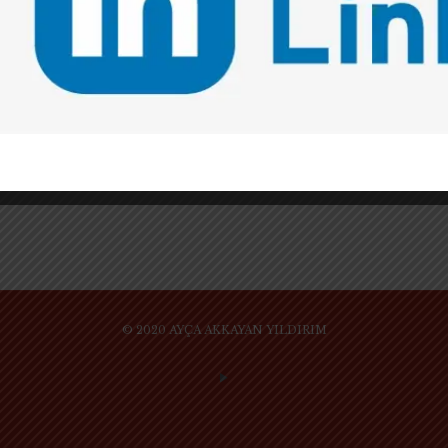
VERİ KORUNMASI ALANINDA UZMANLAŞMA
YOLUNDA MISINIZ? UYGULAMANIN GÜNCEL
DÜZENLEMELERE UYGUN YENİLİKÇİ
ÇÖZÜMLER ÜRETEBİLEN HUKUKÇULARA
İHTİYACI VAR
Öğrencisi olmaktan gurur duyduğum ve çok
sevdiğim Ayça Hocamın projesine katkı sağlayarak
2024 yılına başlamak benim için çok büyük bir
mutluluk. Biz öğrencilerine hep ışık olan
[…]
© 2020 AYÇA AKKAYAN YILDIRIM
SİTE KULLANIM KURAL VE KOŞULLARI