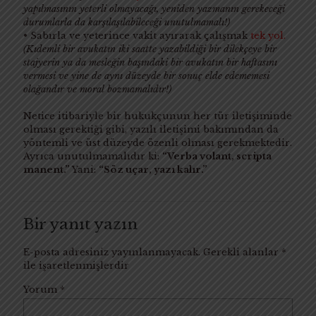
yapılmasının yeterli olmayacağı, yeniden yazmanın gerekeceği
durumlarla da karşılaşılabileceği unutulmamalı!)
• Sabırla ve yeterince vakit ayırarak çalışmak
tek yol.
(Kıdemli bir avukatın iki saatte yazabildiği bir dilekçeye bir
stajyerin ya da mesleğin başındaki bir avukatın bir haftasını
vermesi ve yine de aynı düzeyde bir sonuç elde edememesi
olağandır ve moral bozmamalıdır!)
Netice itibariyle bir hukukçunun her tür iletişiminde
olması gerektiği gibi, yazılı iletişimi bakımından da
yöntemli ve üst düzeyde özenli olması gerekmektedir.
Ayrıca unutulmamalıdır ki:
“Verba volant, scripta
manent.”
Yani:
“Söz uçar, yazı kalır.”
Bir yanıt yazın
E-posta adresiniz yayınlanmayacak.
Gerekli alanlar
*
ile işaretlenmişlerdir
Yorum
*