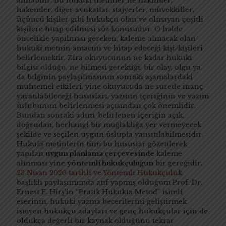
alınabilir. Bu hukuki metinler ile hakimler,
hakemler, diğer avukatlar, stajyerler, müvekkiller,
üçüncü kişiler gibi hukukçu olan ve olmayan çeşitli
kişilere hitap edilmesi söz konusudur. O halde
öncelikle yapılması gereken, kaleme alınacak olan
hukuki metnin amacını ve hitap edeceği kişi/kişileri
belirlemektir. Zira okuyucunun ne kadar hukuki
bilgisi olduğu, ne bilmesi gerektiği, bir olay, olgu ya
da bilginin paylaşılmasının sonraki aşamalardaki
muhtemel etkileri, yine okuyucuda ne suretle inanç
yaratılabileceği hususları, yazının içeriğinin ve yazım
üslubunun belirlenmesi açısından çok önemlidir.
Bundan sonraki adım, belirlenen içeriğin açık,
doğrudan, herhangi bir muğlaklığa yer vermeyecek
şekilde ve seçilen uygun üslupla yansıtılabilmesidir.
Hukuki metinlerin tüm bu hususlar gözetilerek
yapılan
uygun planlama çerçevesinde
kaleme
alınması yine
yöntemli hukukçuluğun
bir gereğidir.
23 Nisan 2020 tarihli ve Yöntemli Hukukçulu
k
başlıklı paylaşımımda atıf yapmış olduğum Prof. Dr.
Ernest E. Hirş’in “Pratik Hukukta Metod” isimli
eserinin, hukuki yazma becerilerini geliştirmek
isteyen hukukçu adayları ve genç hukukçular için de
oldukça değerli bir kaynak olduğunu tekrar