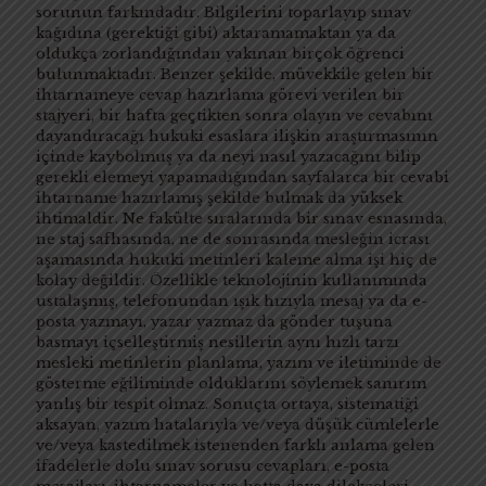
sorunun farkındadır. Bilgilerini toparlayıp sınav
kağıdına (gerektiği gibi) aktaramamaktan ya da
oldukça zorlandığından yakınan birçok öğrenci
bulunmaktadır. Benzer şekilde, müvekkile gelen bir
ihtarnameye cevap hazırlama görevi verilen bir
stajyeri, bir hafta geçtikten sonra olayın ve cevabını
dayandıracağı hukuki esaslara ilişkin araştırmasının
içinde kaybolmuş ya da neyi nasıl yazacağını bilip
gerekli elemeyi yapamadığından sayfalarca bir cevabi
ihtarname hazırlamış şekilde bulmak da yüksek
ihtimaldir. Ne fakülte sıralarında bir sınav esnasında,
ne staj safhasında, ne de sonrasında mesleğin icrası
aşamasında hukuki metinleri kaleme alma işi hiç de
kolay değildir. Özellikle teknolojinin kullanımında
ustalaşmış, telefonundan ışık hızıyla mesaj ya da e-
posta yazmayı, yazar yazmaz da gönder tuşuna
basmayı içselleştirmiş nesillerin aynı hızlı tarzı
mesleki metinlerin planlama, yazım ve iletiminde de
gösterme eğiliminde olduklarını söylemek sanırım
yanlış bir tespit olmaz. Sonuçta ortaya, sistematiği
aksayan, yazım hatalarıyla ve/veya düşük cümlelerle
ve/veya kastedilmek istenenden farklı anlama gelen
ifadelerle dolu sınav sorusu cevapları, e-posta