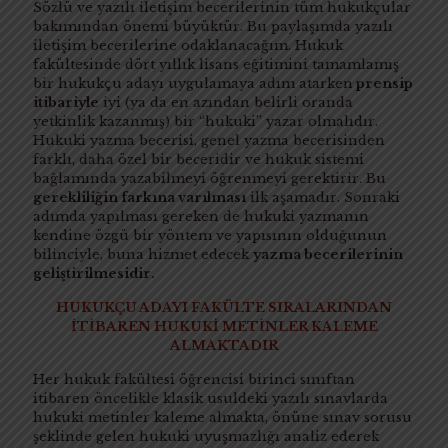
Sözlü ve yazılı iletişim becerilerinin tüm hukukçular
bakımından önemi büyüktür. Bu paylaşımda yazılı
iletişim becerilerine odaklanacağım. Hukuk
fakültesinde dört yıllık lisans eğitimini tamamlamış
bir hukukçu adayı uygulamaya adım atarken
prensip
itibariyle
iyi (ya da en azından belirli oranda
yetkinlik kazanmış) bir “hukuki” yazar olmalıdır.
Hukuki yazma becerisi, genel yazma becerisinden
farklı, daha özel bir beceridir ve hukuk sistemi
bağlamında yazabilmeyi öğrenmeyi gerektirir. Bu
gerekliliğin farkına varılması
ilk aşamadır. Sonraki
adımda yapılması gereken de hukuki yazmanın
kendine özgü bir yöntem ve yapısının olduğunun
bilinciyle, buna hizmet edecek
yazma becerilerinin
geliştirilmesidir.
HUKUKÇU ADAYI FAKÜLTE SIRALARINDAN
İTİBAREN HUKUKİ METİNLER KALEME
ALMAKTADIR
Her hukuk fakültesi öğrencisi birinci sınıftan
itibaren öncelikle klasik usuldeki yazılı sınavlarda
hukuki metinler kaleme almakta, önüne sınav sorusu
şeklinde gelen hukuki uyuşmazlığı analiz ederek