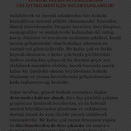
HUKUKİ YAZMA BECERİLERİNİN
GELİŞTİRİLMESİ İÇİN NELER YAPILABİLİR?
Atılabilecek en önemli adımlardan biri hukuki
kaynakların sistemli şekilde okunmasıdır. Kanunlar,
ikincil düzenlemeler, Yargıtay kararları, ders kitapları,
monografiler ve makalelerde kullanılan dil, üslup,
kural, düşünce ve teorilerin sıralanma şekilleri, kendi
tarzını geliştirmekte olan hukukçu adayının en
önemli yol göstericileridir. Ne kadar çok ve farklı
kaynak okunursa, o kadar çok fayda görülecektir.
Sadece notlardan çalışarak bir dersten geçer not
alabilmek mümkün olabilir. Ancak bununla sınırlı
kalan bir (mesleki) okuma tecrübesinin hukuki
düşünme ve yazma becerilerinin geliştirilmesine
katkı sağlamayacağı kesindir.
Diğer taraftan, güncel hukuki sorunlara ilişkin
denemeler kaleme almak
, ders dışı gönüllü çalışma
gruplarına katılarak hocalardan, ya da kıdemli
meslek büyüklerinden planlama ve redaksiyon
desteği almak da aynı ölçüde yararlı olabilecek
yöntemlerdir. Ne kadar çok yazım denemesi yapılır
ve
düzeltmelerden de ders çıkarılır
ise amaca o