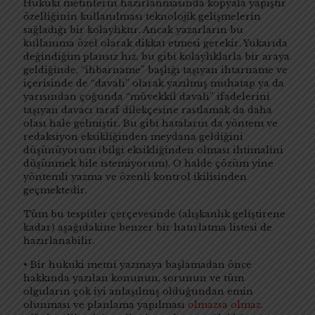
Hukuki metinlerin hazırlanmasında kopyala yapıştır
özelliğinin kullanılması teknolojik gelişmelerin
sağladığı bir kolaylıktır. Ancak yazarların bu
kullanıma özel olarak dikkat etmesi gerekir. Yukarıda
değindiğim plansız hız, bu gibi kolaylıklarla bir araya
geldiğinde, “ihbarname” başlığı taşıyan ihtarname ve
içerisinde de “davalı” olarak yazılmış muhatap ya da
yarısından çoğunda “müvekkil davalı” ifadelerini
taşıyan davacı taraf dilekçesine rastlamak da daha
olası hale gelmiştir. Bu gibi hataların da yöntem ve
redaksiyon eksikliğinden meydana geldiğini
düşünüyorum (bilgi eksikliğinden olması ihtimalini
düşünmek bile istemiyorum). O halde çözüm yine
yöntemli yazma ve özenli kontrol ikilisinden
geçmektedir.
Tüm bu tespitler çerçevesinde (alışkanlık geliştirene
kadar) aşağıdakine benzer bir hatırlatma listesi de
hazırlanabilir.
• Bir hukuki metni yazmaya başlamadan önce
hakkında yazılan konunun, sorunun ve tüm
olguların çok iyi anlaşılmış olduğundan emin
olunması ve planlama yapılması
olmazsa olmaz.