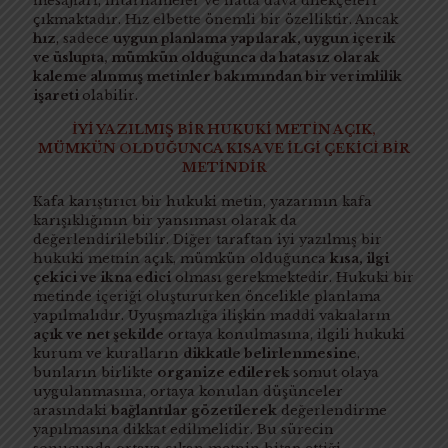
mesajları, ihtarnameler ve hatta dava dilekçeleri
çıkmaktadır. Hız elbette önemli bir özelliktir. Ancak
hız
, sadece
uygun planlama yapılarak, uygun içerik
ve üslupta, mümkün olduğunca da hatasız olarak
kaleme alınmış metinler bakımından bir verimlilik
işareti
olabilir.
İYİ YAZILMIŞ BİR HUKUKİ METİN AÇIK,
MÜMKÜN OLDUĞUNCA KISA VE İLGİ ÇEKİCİ BİR
METİNDİR
Kafa karıştırıcı bir hukuki metin, yazarının kafa
karışıklığının bir yansıması olarak da
değerlendirilebilir. Diğer taraftan iyi yazılmış bir
hukuki metnin açık, mümkün olduğunca
kısa, ilgi
çekici ve ikna edici
olması gerekmektedir. Hukuki bir
metinde içeriği oluştururken öncelikle planlama
yapılmalıdır. Uyuşmazlığa ilişkin maddi vakıaların
açık ve net şekilde
ortaya konulmasına, ilgili hukuki
kurum ve kuralların
dikkatle belirlenmesine
,
bunların birlikte
organize edilerek
somut olaya
uygulanmasına, ortaya konulan düşünceler
arasındaki
bağlantılar gözetilerek
değerlendirme
yapılmasına dikkat edilmelidir. Bu sürecin