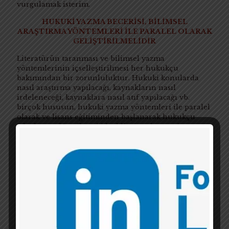
vurgulamak isterim.
HUKUKİ YAZMA BECERİSİ, BİLİMSEL
ARAŞTIRMA YÖNTEMLERİ İLE PARALEL OLARAK
GELİŞTİRİLMELİDİR
Literatürün taranması ve bilimsel yazma
yöntemlerinin içselleştirilmesi her hukukçu
bakımından bir zorunluluktur. Hukuki konularda
nasıl araştırma yapılacağı, kaynakların nasıl
irdeleneceği, kaynaklara nasıl atıf yapılacağı vb.
birçok hususun, hukuki yazma yöntemleri ile paralel
olarak ve lisans eğitiminden başlanarak hukukçu
adaylarına öğretilmesi idealdir. Ancak prensip
itibariyle, ülkemizde eğitim alan bir hukukçunun
bilimsel araştırma ve yazma yöntemleriyle (teoride)
karşılaşması ancak lisansüstü düzeyde
gerçekleşmektedir. Durum bu olmakla birlikte, sadece
akademiye yönelecek olanların değil, uygulamacı
olmayı hedefleyen hukukçu adaylarının da
araştırma
yapma ve yazma becerilerini aynı paralelde
geliştirmeleri
çok ama çok önemlidir. Bu ihtiyacın
farkına varmak da, bireysel çabayla fark
yaratabilmeyi mümkün kılacaktır.