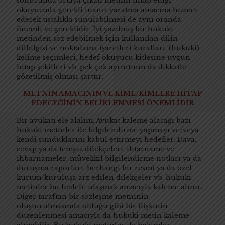
sonucunda ortaya çıkan metnin hitap ettiği
okuyucuda gerekli inancı yaratma amacına hizmet
edecek ustalıkla sunulabilmesi de aynı oranda
önemli ve gereklidir. İyi yazılmış bir hukuki
metinden söz edebilmek için kullanılan dilin
dilbilgisi ve noktalama işaretleri kuralları, (hukuki)
kelime seçimleri, hedef okuyucu kitlesine uygun
hitap şekilleri vb. pek çok ayrıntının da dikkatle
gözetilmiş olması şarttır.
METNİN AMACININ VE KİME/KİMLERE HİTAP
EDECEĞİNİN BELİRLENMESİ ÖNEMLİDİR
Bir avukatı ele alalım. Avukat kaleme alacağı bazı
hukuki metinler ile bilgilendirme yapmayı ve/veya
kendi sunduklarını kabul ettirmeyi hedefler. Dava,
cevap ya da temyiz dilekçeleri, ihtarname ve
ihbarnameler, müvekkil bilgilendirme notları ya da
duruşma raporları, herhangi bir resmi ya da özel
kurum/kuruluşa arz edilen dilekçeler vb. hukuki
metinler bu hedefe ulaşmak amacıyla kaleme alınır.
Diğer taraftan bir sözleşme metninin
oluşturulmasında olduğu gibi bir ilişkinin
düzenlenmesi amacıyla da hukuki metin kaleme