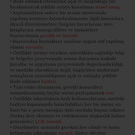
• İfade edilmek istenilenin açık ve muğlaklığa yer
bırakmayacak şekilde ortaya konulması
temel amaç.
• Argümanların sadece bir arama motorunda
yapılmış aramaya dayandırılmaması, ilgili kanunlara,
ikincil düzenlemelere, Yargıtay kararlarına, ders
kitaplarına, monografilere ve makalelere
başvurulması
gerekli ve önemli.
• Başvurulan kaynaklara usulüne uygun atıf yapılmış
olması
zorunlu.
• Özellikle tavsiye verirken, müvekkilin sağladığı bilgi
ve belgeler çerçevesinde somut durumun hukuki
kurallar ve uygulama çerçevesinde değerlendirildiği
ve mutlaka olacakların değil, öngörülen muhtemel
sonuçların yansıtıldığının açık ve anlaşılır şekilde
ifade edilmesi
faydalı.
• Tam emin olunmayan, gerekli kontrolleri
tamamlanmamış hiçbir metni paylaşmamak
esas.
• Özellikle teknolojinin hızlı kullanıcılarının, mesleki
faaliyet kapsamında hazırladıkları her bir metni, en
basit bir e-posta mesajını dahi mutlaka baştan sakince
(birkaç kez) okumayı ve redaksiyonu alışkanlık haline
getirmeleri
ÇOK önemli.
• Düzeltmeler sırasında gereksiz her cümle ve hatta
kelimenin çıkarılması
yararlı.
(Sadece düzeltme