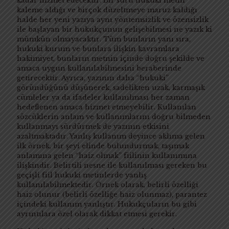
kadar hizmet edecektir. Bir sürü hukuki metin
kaleme aldığı ve birçok düzeltmeye maruz kaldığı
halde her yeni yazıya aynı yöntemsizlik ve özensizlik
ile başlayan bir hukukçunun gelişebilmesi ne yazık ki
mümkün olmayacaktır. Tüm bunların yanı sıra,
hukuki kurum ve bunlara ilişkin kavramlara
hakimiyet, bunların metnin içinde doğru şekilde ve
amaca uygun kullanılabilmesini beraberinde
getirecektir. Ayrıca, yazının daha “hukuki”
göründüğünü düşünerek, sadelikten uzak, karmaşık
cümleler ya da ifadeler kullanılması her zaman
hedeflenen amaca hizmet etmeyebilir. Kullanılan
sözcüklerin anlam ve kullanımlarını doğru bilmeden
kullanmayı sürdürmek de yazının etkisini
azaltmaktadır. Yanlış kullanım deyince aklıma gelen
ilk örnek, bir şeyi elinde bulundurmak, taşımak
anlamına gelen “haiz olmak” fiilinin kullanımına
ilişkindir. Belirtili nesne ile kullanılması gereken bu
geçişli fiil hukuki metinlerde yanlış
kullanılabilmektedir. Örnek olarak, belirli özelliği
haiz olunur (belirli özelliğe haiz olunmaz), parantez
içindeki kullanım yanlıştır. Hukukçuların bu gibi
ayrıntılara özel olarak dikkat etmesi gerekir.