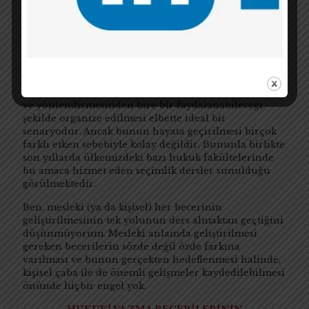
HUKUKİ YAZMA BECERİLERİNİN
GELİŞTİRİLMESİ BİLİNÇLİ VE PLANLI ÇALIŞMA
İSTEYEN BİR SÜREÇTİR
Yazılı hukuki iletişim becerilerinin geliştirilmesine
yönelik müfredatta zorunlu dersler bulunması ve bu
derslerin her bir öğrencinin, eğitmenin redaksiyon
ve yönlendirmesinden bire bir faydalanabileceği
şekilde organize edilmesi elbette ideal bir
senaryodur. Ancak bunun hayata geçirilmesi birçok
farklı etken sebebiyle kolay değildir. Bununla birlikte
son yıllarda ülkemizdeki bazı hukuk fakültelerinde
bu amaca hizmet eden seçimlik dersler sunulduğu
görülmektedir.
Ben, mesleki (ya da kişisel) her becerinin
geliştirilmesinin tek yolunun ders almaktan geçtiğini
düşünmüyorum. Mesleki anlamda geliştirilmesi
gereken becerilerin sözde değil özde farkına
varılması ve bunun gerçekten hedeflenmesi halinde,
kişisel çaba ile de önemli gelişmeler kaydedilebilmesi
önünde hiçbir engel yok.