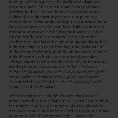
bulduğu çözümü gerekçeli olarak cevap kağıdına
yansıtmaktadır. En azından sınavlarda yapılması
gereken budur. Öğrencilik sürerken yapılan yaz
stajlarında ya da mezuniyet sonrası yapılan staj
esnasında ve devamında mesleğin icrası sırasında ise
kurgu olmayan gerçek sorunlara ilişkin metinlerin
kaleme alınması gereği ile karşılaşılmaya başlanır.
Hukuk fakültesini kazanmış ve lisans eğitimini
sürdüren ya da dört yıllık eğitimini tamamlamış her
hukukçu adayının ya da hukukçunun, yabancı bir
dilde yazma faaliyetini şimdilik bir kenara bırakırsak,
hukuki metinleri hiçbir sorunla karşılaşmadan
Türkçe olarak kaleme alabileceğini düşünüyorsanız,
yanılıyorsunuz.
(Hukuki bir metnin düzenlenmesi ve
iletilmesi farklı hukuki sistemlerde (hukuki kültürlerde) farklı
tarzda yapılır. Bu başlığı özellikle İngilizce olarak kaleme
alınacak hukuki metinler bakımından bir başka paylaşımda
ayrıntılı olarak ele alacağım.)
Sözünü ettiğim gerekliliğin farkına varılması ve
yazma becerilerinin geliştirilmesi aşamalarında ciddi
sorunlarla karşılaşanların sayısı oldukça yüksektir.
Bazıları yazma teknik ve becerilerine ilişkin sorunları
olduğunu dahi düşünmemektedir. Bazıları ise