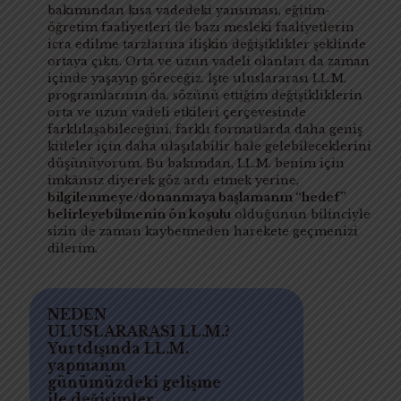
bakımından kısa vadedeki yansıması, eğitim-
öğretim faaliyetleri ile bazı mesleki faaliyetlerin
icra edilme tarzlarına ilişkin değişiklikler şeklinde
ortaya çıktı. Orta ve uzun vadeli olanları da zaman
içinde yaşayıp göreceğiz. İşte uluslararası LL.M.
programlarının da, sözünü ettiğim değişikliklerin
orta ve uzun vadeli etkileri çerçevesinde
farklılaşabileceğini, farklı formatlarda daha geniş
kitleler için daha ulaşılabilir hale gelebileceklerini
düşünüyorum. Bu bakımdan, LL.M. benim için
imkânsız diyerek göz ardı etmek yerine,
bilgilenmeye/donanmaya başlamanın “hedef”
belirleyebilmenin ön koşulu
olduğunun bilinciyle
sizin de zaman kaybetmeden harekete geçmenizi
dilerim.
NEDEN
ULUSLARARASI LL.M.?
Yurtdışında LL.M.
yapmanın
günümüzdeki gelişme
ile değişimler