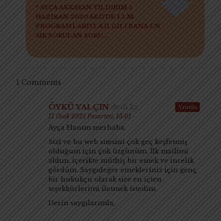
* AYÇA AKKAYAN YILDIRIM 5
HAZİRAN 2020 ABD'DE LLM
PROGRAMLARIYLA İLGİLİ BANA EN
SIK SORULAN SORU...
1 Comments
ÖYKÜ YALÇIN
dedi ki:
Yanıtla
11 Ocak 2021 Pazartesi, 15:01
Ayça Hanım merhaba,
Sizi ve bu web sitesini çok geç keşfetmiş
olduğum için çok üzgünüm. İlk mailimi
aldım. içerikte müthiş bir emek ve incelik
gördüm. Saygıdeğer emekleriniz için genç
bir hukukçu olarak size en içten
teşekkürlerimi iletmek istedim.
Derin saygılarımla,