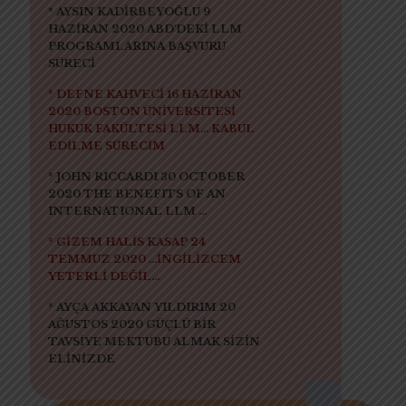
* AYSIN KADİRBEYOĞLU 9
HAZİRAN 2020 ABD'DEKİ LLM
PROGRAMLARINA BAŞVURU
SÜRECİ
* DEFNE KAHVECİ 16 HAZİRAN
2020 BOSTON ÜNİVERSİTESİ
HUKUK FAKÜLTESİ LLM... KABUL
EDİLME SÜRECİM
* JOHN RICCARDI 30 OCTOBER
2020 THE BENEFITS OF AN
INTERNATIONAL LLM ...
* GİZEM HALİS KASAP 24
TEMMUZ 2020 ...İNGİLİZCEM
YETERLİ DEĞİL...
* AYÇA AKKAYAN YILDIRIM 20
AĞUSTOS 2020 GÜÇLÜ BİR
TAVSİYE MEKTUBU ALMAK SİZİN
ELİNİZDE