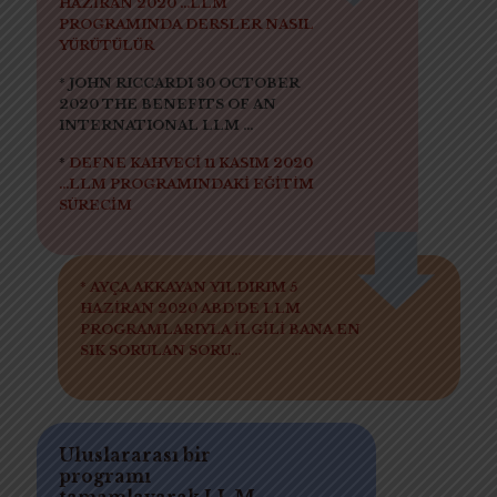
HAZİRAN 2020 ...LLM
PROGRAMINDA DERSLER NASIL
YÜRÜTÜLÜR
* JOHN RICCARDI 30 OCTOBER
2020 THE BENEFITS OF AN
INTERNATIONAL LLM ...
*
DEFNE KAHVECİ 11 KASIM 2020
...LLM PROGRAMINDAKİ EĞİTİM
SÜRECİM
* AYÇA AKKAYAN YILDIRIM 5
HAZİRAN 2020 ABD'DE LLM
PROGRAMLARIYLA İLGİLİ BANA EN
SIK SORULAN SORU...
Uluslararası bir
programı