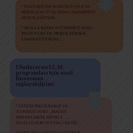
* NAZLIÇİÇEK SEMERCİOĞLU 26
MAYIS 2020 İTALYA'DA LİSANSÜSTÜ
HUKUK EĞİTİMİ...
* ATİLLA KASAP 10 TEMMUZ 2020
İNGİLTERE'DE HUKUK YÜKSEK
LİSANSI ÜZERİNE...
Uluslararası LL.M.
programları için nasıl
finansman
sağlayabilirim?
*
GİZEM HALİS KASAP 24
TEMMUZ 2020 ...MADDİ
İMKANLARIM SINIRLI
İNGİLİZCEM YETERLİ DEĞİL...
*
JOHN RICCARDI 30 OCTOBER