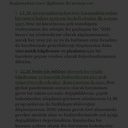
Başlamadan önce ilgilisine iki notum var:
1-
LL.M. programlarını kariyer basamaklarından
bir tanesi haline getirme hedefi olanlar ilk notum
size:
Yeni yıl kararlarına pek inandığımı
söyleyemem. Bu sebeple bu paylaşımı bir “2021
kararı”na yönlendirme olarak algılamamanızı,
ancak her yeni yıl, ay ya da haftanın yeni fırsatları
da beraberinde getirebileceği düşüncesini daha
sistematik bilgilenme ve planlama
için bir
harekete geçme vesilesi olarak değerlendirmenizi
dilerim.
2-
LL.M. benim için imkânsız
diyerek bu yönde
bilgilenme ve hazırlık faaliyetlerini göz ardı
etmeyi tercih edenler, ikinci notum da size:
Ben
global pandeminin sonucu olarak hayatımıza
giren bir takım zorunlu değişikliklerin, çeşitli
bakımlardan ulaşılmaz görünen uluslararası LL.M.
programlarını da farklılaştırabileceğini
düşünüyorum. 2020 yılının gerek özel alanımızda
gerekse mesleki alan ve faaliyetlerimizde yol açtığı
değişiklikleri değerlendirin. Bunlardan bir
kısmına çoktan alıştık. Bu durumun hukukçular