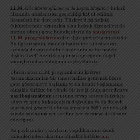
LL.M.
(The Master of Laws ya da Legum Magister)
, hukuk
alanında uluslararası geçerliliği kabul edilmiş
lisansüstü bir derecedir. Türkiye’deki hukuk
fakültelerinde okumakta olan hukuk öğrencileri ile
mezun olmuş genç hukukçuların da
uluslararası
LL.M. programlarına
olan ilgisi giderek artmaktadır.
Bu ilgi artışının, mesleki faaliyetleri uluslararası
arenada da yürütebilme hedefinin ve bu hedefe
ilişkin “özel” hazırlık yapılması gereğinin doğal
sonuçlarından olduğunu söyleyebiliriz.
Uluslararası LL.M. programlarını kariyer
basamaklarından bir tanesi haline getirmek üzere
çaba göstermeye başlamış ya da henüz başlamamış
olmakla birlikte bu yönde bir isteği olup,
nereden ve
nasıl başlamalıyım
sorusuna cevap arayan hukukçu
adayı ve genç hukukçulara doğrudan ya da dolaylı
olarak yol gösterici olması amacıyla 2020 yılında çok
sayıda paylaşıma yer verdim (yer vermeye de devam
edeceğim).
Bu paylaşımlar yazarların yaşadıklarının kendi
kalemlerinden aktarımı olmakla birlikte,
anı