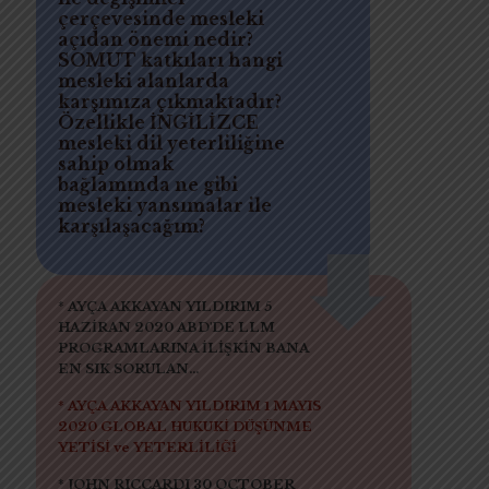
çerçevesinde mesleki
açıdan önemi nedir?
SOMUT katkıları hangi
mesleki alanlarda
karşımıza çıkmaktadır?
Özellikle İNGİLİZCE
mesleki dil yeterliliğine
sahip olmak
bağlamında ne gibi
mesleki yansımalar ile
karşılaşacağım?
* AYÇA AKKAYAN YILDIRIM 5
HAZİRAN 2020 ABD'DE LLM
PROGRAMLARINA İLİŞKİN BANA
EN SIK SORULAN...
* AYÇA AKKAYAN YILDIRIM 1 MAYIS
2020 GLOBAL HUKUKİ DÜŞÜNME
YETİSİ ve YETERLİLİĞİ
* JOHN RICCARDI 30 OCTOBER