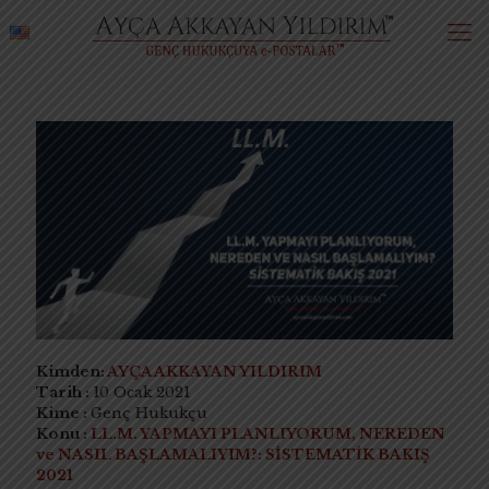
Kimden:
AYÇA AKKAYAN YILDIRIM
Tarih :
10 Ocak 2021
Kime :
Genç Hukukçu
Konu :
LL.M. YAPMAYI PLANLIYORUM, NEREDEN
ve NASIL BAŞLAMALIYIM?: SİSTEMATİK BAKIŞ
2021