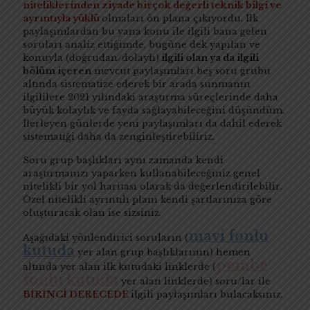
niteliklerinden ziyade birçok değerli teknik bilgi ve
ayrıntıyla yüklü
olmaları ön plana çıkıyordu. İlk
paylaşımlardan bu yana konu ile ilgili bana gelen
soruları analiz ettiğimde, bugüne dek yapılan ve
konuyla (doğrudan/dolaylı)
ilgili olan ya da ilgili
bölüm içeren
mevcut paylaşımları beş soru grubu
altında sistematize ederek bir arada sunmanın
ilgililere 2021 yılındaki araştırma süreçlerinde daha
büyük kolaylık ve fayda sağlayabileceğini düşündüm.
İlerleyen günlerde yeni paylaşımları da dahil ederek
sistematiği daha da zenginleştirebiliriz.
Soru grup başlıkları aynı zamanda kendi
araştırmanızı yaparken kullanabileceğiniz genel
nitelikli bir yol haritası olarak da değerlendirilebilir.
Özel nitelikli ayrıntılı planı kendi şartlarınıza göre
oluşturacak olan ise sizsiniz.
mavi fonlu
Aşağıdaki yönlendirici soruların (
kutuda
yer alan grup başlıklarının) hemen
pembe
altında yer alan ilk kutudaki linklerde (
fonlu kutuda
yer alan linklerde) soru/lar ile
BİRİNCİ DERECEDE
ilgili paylaşımları bulacaksınız.