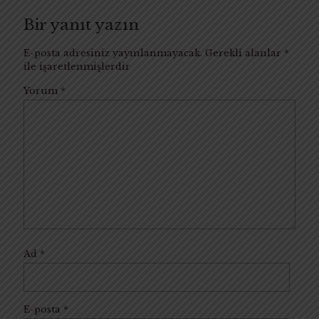
Bir yanıt yazın
E-posta adresiniz yayınlanmayacak.
Gerekli alanlar
*
ile işaretlenmişlerdir
Yorum
*
Ad
*
E-posta
*