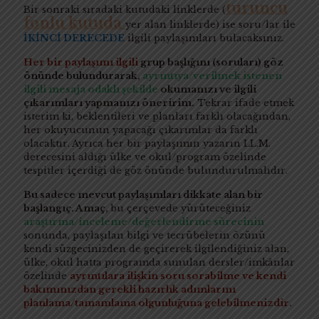
turuncu
Bir sonraki sıradaki kutudaki linklerde (
fonlu kutuda
yer alan linklerde) ise soru/lar ile
İKİNCİ DERECEDE
ilgili paylaşımları bulacaksınız.
Her bir paylaşımı ilgili
grup başlığını (soruları) göz
önünde bulundurarak,
ayrıntıya/verilmek istenen
ilgili mesaja odaklı şekilde
okumanızı ve ilgili
çıkarımları yapmanızı öneririm.
Tekrar ifade etmek
isterim ki, beklentileri ve planları farklı olacağından,
her okuyucunun yapacağı çıkarımlar da farklı
olacaktır. Ayrıca her bir paylaşımın yazarın LL.M.
derecesini aldığı ülke ve okul/program özelinde
tespitler içerdiği de göz önünde bulundurulmalıdır.
Bu sadece mevcut paylaşımları dikkate alan bir
başlangıç. Amaç,
bu çerçevede yürüteceğiniz
araştırma/inceleme/değerlendirme sürecinin
sonunda, paylaşılan bilgi ve tecrübelerin özünü
kendi süzgecinizden de geçirerek ilgilendiğiniz alan,
ülke, okul hatta programda sunulan dersler/imkânlar
özelinde
ayrıntılara ilişkin soru sorabilme ve kendi
bakımınızdan gerekli hazırlık adımlarını
planlama/tamamlama olgunluğuna gelebilmenizdir.