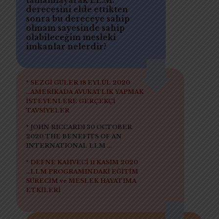
tamamlayarak LL.M.
derecesini elde ettikten
sonra bu dereceye sahip
olmam sayesinde sahip
olabileceğim mesleki
imkanlar nelerdir?
* SEZGİ GÜLER 18 EYLÜL 2020
...AMERİKADA AVUKATLIK YAPMAK
İSTEYENLERE GERÇEKÇİ
TAVSİYELER
* JOHN RICCARDI 30 OCTOBER
2020 THE BENEFITS OF AN
INTERNATIONAL LLM ...
* DEFNE KAHVECİ 11 KASIM 2020
...LLM PROGRAMINDAKİ EĞİTİM
SÜRECİM ve MESLEK HAYATIMA
ETKİLERİ