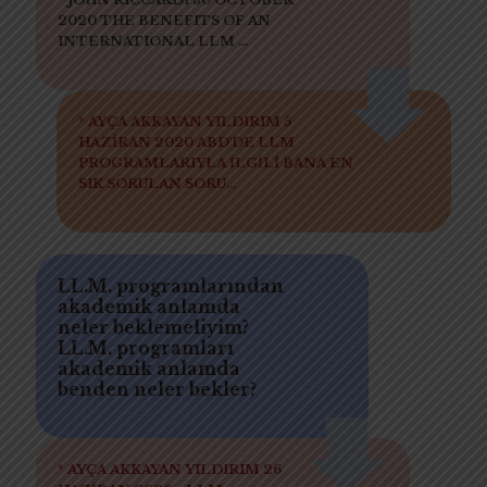
2020 THE BENEFITS OF AN
INTERNATIONAL LLM ...
* AYÇA AKKAYAN YILDIRIM 5
HAZİRAN 2020 ABD'DE LLM
PROGRAMLARIYLA İLGİLİ BANA EN
SIK SORULAN SORU...
LL.M. programlarından
akademik anlamda
neler beklemeliyim?
LL.M. programları
akademik anlamda
benden neler bekler?
* AYÇA AKKAYAN YILDIRIM 26