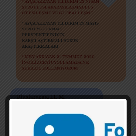
* AYÇA AKKAYAN YILDIRIM 23 NİSAN
2020 ULUSLARARASILAŞMA,ULUS
ÖTESİLEŞME VE GLOBALLEŞME...
* AYÇA AKKAYAN YILDIRIM 29 MAYIS
2020 UYGULAMACI
PERSPEKTİFİNDEN
KARŞILAŞTIRMALI HUKUK
ARAŞTIRMALARI
* MEY AKKAYAN 21 TEMMUZ 2020
İNGİLİZCEYİ UYGULAMADA NE
ŞEKİLDE KULLANIYORUM
Uluslararası LL.M.
programlarına
başvurmak için nasıl bir
AKADEMİK
hazırlık/birikim
sürecinden
geçmeliyim? Sağlıklı ve