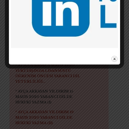
planlı bir BAŞVURU
yapmanın kural ve
koşulları nelerdir?
* GİZEM HALİS KASAP 23 NİSAN
2020 AMERİKA BİRLEŞİK
DEVLETLERİNDE LLM
TECRÜBESİ HAKKINDA
TAVSİYELER
* ATİLLA KASAP 5 MAYIS 2020
YURTDIŞINDA LİSANSÜSTÜ
ÖĞRENİM ÖNCESİ YABANCI DİL
YETERLİLİĞİ...
* AYÇA AKKAYAN YILDIRIM 15
MAYIS 2020 YABANCI DİLDE
HUKUKİ YAZMA (I)
* AYÇA AKKAYAN YILDIRIM 19
MAYIS 2020 YABANCI DİLDE
HUKUKİ YAZMA (II)