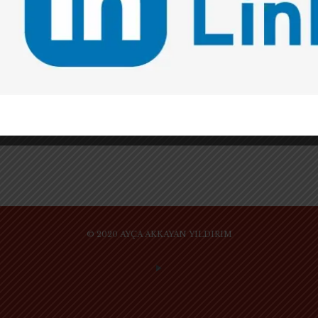
YENİ BİR YAKLAŞIM: HUKUKTA TASARIM
METODU (LEGAL DESIGN)
“Legal design” veya Türkçe karşılığı olarak
“hukukta tasarım”, globalde yaklaşık 7-8 yıldır var
olan, Türkiye’de ise yeni yeni yerini bulmaya
başlayan bir hukukta inovasyon metodudur.
© 2020 AYÇA AKKAYAN YILDIRIM
SİTE KULLANIM KURAL VE KOŞULLARI