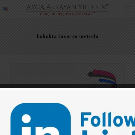
hukukta tasarım metodu
0