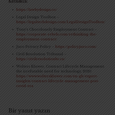
Kaynakça:
https://lawbydesign.co/
Legal Design Toolbox –
https://legaltechdesign.com/LegalDesignToolbox/
Tony’s Chocolonely Employment Contract –
https://corporate-rebels.com/rethinking-the-
employment-contract/
Juro Privacy Policy –
https://policy.juro.com/
Civil Resolution Tribunal –
https://civilresolutionbc.ca/
Wolters Kluwer, Contract Lifecycle Management:
the irrefutable need for technology, 2020
https://www.wolterskluwer.com/en-gb/expert-
insights/contract-lifecycle-management-post-
covid-era
Bir yanıt yazın