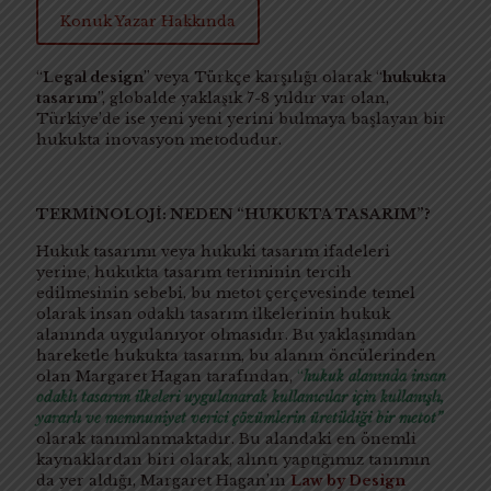
Konuk Yazar Hakkında
“
Legal design
” veya Türkçe karşılığı olarak “
hukukta
tasarım
”, globalde yaklaşık 7-8 yıldır var olan,
Türkiye’de ise yeni yeni yerini bulmaya başlayan bir
hukukta inovasyon metodudur.
TERMİNOLOJİ: NEDEN “HUKUKTA TASARIM”?
Hukuk tasarımı veya hukuki tasarım ifadeleri
yerine, hukukta tasarım teriminin tercih
edilmesinin sebebi, bu metot çerçevesinde temel
olarak insan odaklı tasarım ilkelerinin hukuk
alanında uygulanıyor olmasıdır. Bu yaklaşımdan
hareketle hukukta tasarım, bu alanın öncülerinden
olan Margaret Hagan tarafından,
“
hukuk alanında insan
odaklı tasarım ilkeleri uygulanarak kullanıcılar için kullanışlı,
yararlı ve memnuniyet verici çözümlerin üretildiği bir metot”
olarak tanımlanmaktadır. Bu alandaki en önemli
kaynaklardan biri olarak, alıntı yaptığımız tanımın
da yer aldığı, Margaret Hagan’ın
Law by Design