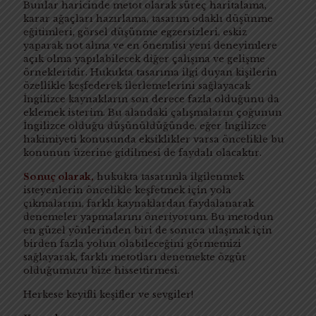
Bunlar haricinde metot olarak süreç haritalama,
karar ağaçları hazırlama, tasarım odaklı düşünme
eğitimleri, görsel düşünme egzersizleri, eskiz
yaparak not alma ve en önemlisi yeni deneyimlere
açık olma yapılabilecek diğer çalışma ve gelişme
örnekleridir. Hukukta tasarıma ilgi duyan kişilerin
özellikle keşfederek ilerlemelerini sağlayacak
İngilizce kaynakların son derece fazla olduğunu da
eklemek isterim. Bu alandaki çalışmaların çoğunun
İngilizce olduğu düşünüldüğünde, eğer İngilizce
hakimiyeti konusunda eksiklikler varsa öncelikle bu
konunun üzerine gidilmesi de faydalı olacaktır.
Sonuç olarak,
hukukta tasarımla ilgilenmek
isteyenlerin öncelikle keşfetmek için yola
çıkmalarını, farklı kaynaklardan faydalanarak
denemeler yapmalarını öneriyorum. Bu metodun
en güzel yönlerinden biri de sonuca ulaşmak için
birden fazla yolun olabileceğini görmemizi
sağlayarak, farklı metotları denemekte özgür
olduğumuzu bize hissettirmesi.
Herkese keyifli keşifler ve sevgiler!