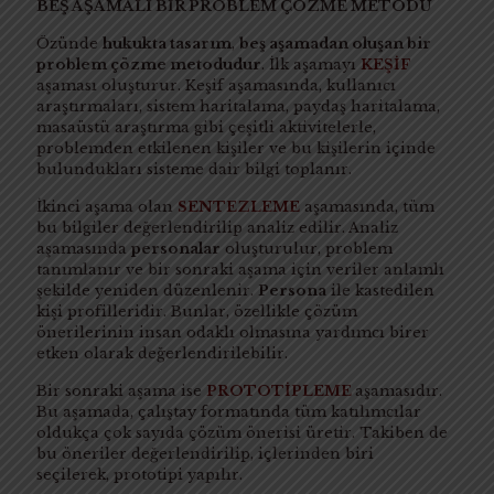
BEŞ AŞAMALI BİR PROBLEM ÇÖZME METODU
Özünde
hukukta tasarım
,
beş
aşamadan oluşan bir
problem çözme metodudur
. İlk aşamayı
KEŞİF
aşaması oluşturur. Keşif aşamasında, kullanıcı
araştırmaları, sistem haritalama, paydaş haritalama,
masaüstü araştırma gibi çeşitli aktivitelerle,
problemden etkilenen kişiler ve bu kişilerin içinde
bulundukları sisteme dair bilgi toplanır.
İkinci aşama olan
SENTEZLEME
aşamasında, tüm
bu bilgiler değerlendirilip analiz edilir. Analiz
aşamasında
personalar
oluşturulur, problem
tanımlanır ve bir sonraki aşama için veriler anlamlı
şekilde yeniden düzenlenir.
Persona
ile kastedilen
kişi profilleridir. Bunlar, özellikle çözüm
önerilerinin insan odaklı olmasına yardımcı birer
etken olarak değerlendirilebilir.
Bir sonraki aşama ise
PROTOTİPLEME
aşamasıdır.
Bu aşamada, çalıştay formatında tüm katılımcılar
oldukça çok sayıda çözüm önerisi üretir. Takiben de
bu öneriler değerlendirilip, içlerinden biri
seçilerek, prototipi yapılır.