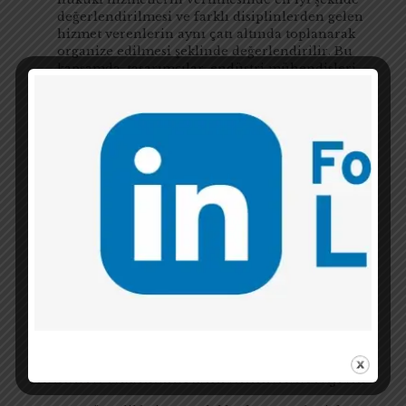
değerlendirilmesi ve farklı disiplinlerden gelen
hizmet verenlerin aynı çatı altında toplanarak
organize edilmesi şeklinde değerlendirilir. Bu
kapsamda, tasarımcılar, endüstri mühendisleri
veya başka disiplinlerden gelen diğer
uzmanlarla
multidisipliner ekipler
kurarak
çalışan hukuk bürolarını
örnek
Sistem tasarımı
ise, hukukun bütününde
yapılan sistemsel değişikliklerin tasarımı olarak
ele alabiliriz. Tüm sistemde değişiklik ve etki
yaratan bir çözüm olarak nitelendirilebilecek
UYAP’ın bu kapsamda öne çıkan örneklerden
biri olduğu söylenebilir. Kanada’daki
British
Columbia Civil Resolution Tribunal
da fiziki hiçbir
yeri olmayan bir resmi uyuşmazlık çözüm
mercii olarak farklı bir örnek teşkil etmektedir. (
Kaynakça
)
BİR PROBLEM ÇÖZME METODU OLARAK
HUKUKTA TASARIMIN SAĞLADIĞI AVANTAJLAR