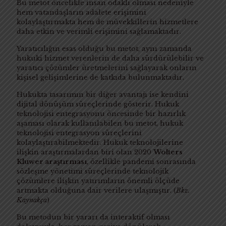
Bu metot öncelikle insan odaklı olması nedeniyle
hem vatandaşların adalete erişimini
kolaylaştırmakta hem de müvekkillerin hizmetlere
daha etkin ve verimli erişimini sağlamaktadır.
Yaratıcılığın esas olduğu bu metot, aynı zamanda
hukuki hizmet verenlerin de daha sürdürülebilir ve
yaratıcı çözümler üretmelerini sağlayarak onların
kişisel gelişimlerine de katkıda bulunmaktadır.
Hukukta tasarımın bir diğer avantajı ise kendini
dijital dönüşüm süreçlerinde gösterir. Hukuk
teknolojisi entegrasyonu öncesinde bir hazırlık
aşaması olarak kullanılabilen bu metot, hukuk
teknolojisi entegrasyon süreçlerini
kolaylaştırabilmektedir. Hukuk teknolojilerine
ilişkin araştırmalardan biri olan 2020
Wolters
Kluwer araştırması
, özellikle pandemi sonrasında
sözleşme yönetimi süreçlerinde teknolojik
çözümlere ilişkin yatırımların önemli ölçüde
artmakta olduğuna dair verilere ulaşmıştır. (
Bkz.
Kaynakça
)
Bu metodun bir yararı da interaktif olması