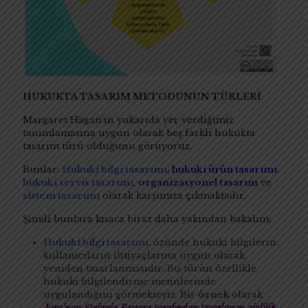
HUKUKTA TASARIM METODUNUN TÜRLERİ
Margaret Hagan’ın yukarıda yer verdiğimiz
tanımlamasına uygun olarak beş farklı hukukta
tasarım türü olduğunu görüyoruz.
Bunlar:
Hukuki bilgi tasarımı
,
hukuki ürün tasarımı
,
hukuki servis tasarımı
,
organizasyonel tasarım
ve
sistem tasarımı
olarak karşımıza çıkmaktadır.
Şimdi bunlara kısaca biraz daha yakından bakalım:
Hukuki bilgi tasarımı
,
özünde hukuki bilgilerin
kullanıcıların ihtiyaçlarına uygun olarak
yeniden tasarlanmasıdır. Bu türün özellikle,
hukuki bilgilendirme metinlerinde
uygulandığını görmekteyiz. Bir
örnek
olarak
Juro’nun Stefania Passera tarafından tasarlanan gizlilik