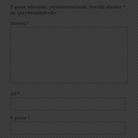
E-posta adresiniz yayınlanmayacak.
Gerekli alanlar
*
ile işaretlenmişlerdir
Yorum
*
Ad
*
E-posta
*