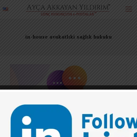
in-house avukatlıki sağlık hukuku
0