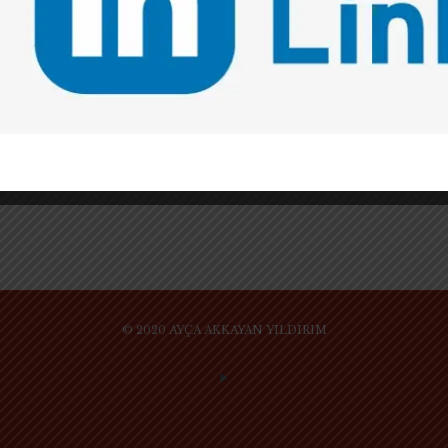
TIBBİ CİHAZ SEKTÖRÜNDE ÇALIŞAN
DONANIMLI ve BAŞARILI BİR IN-HOUSE
AVUKAT İLE SÖYLEŞİ – II. BÖLÜM
Bu söyleşinin konuğu, İstanbul Üniversitesi Hukuk
Fakültesi 2007-08 dönemi Borçlar Hukuku Özel
Hükümler dersinden sevgili öğrencim ve çok
değerli meslektaşım Av. Cansu Yitmen’e, in-house
avukatlık ile
[…]
© 2020 AYÇA AKKAYAN YILDIRIM
SİTE KULLANIM KURAL VE KOŞULLARI