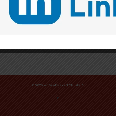
NASIL SORU SORULUR? 2024 YILINDA SORU
SORMA BECERİNİZİ GELİŞTİRMEYİ
HEDEFLEYİN
2023 yılında, mesleki rehberlik ve yönlendirme
desteği almak amacıyla nasıl sorular sordunuz? Yıl
içinde genç hukukçuların bana ilettikleri
sorulardan bir derleme yaparak işinizi
kolaylaştırayım: 2023 yılında
[…]
© 2020 AYÇA AKKAYAN YILDIRIM
SİTE KULLANIM KURAL VE KOŞULLARI