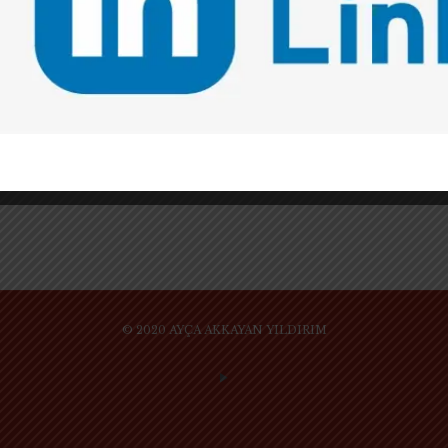
İSTANBUL’DAN ZÜRİH’E UZANAN BİR
KARİYER YOLCULUĞU
KISACA KENDİMİ TANITARAK BAŞLAYAYIM
Yaklaşık dokuz yıl önce İstanbul Üniversitesi
Hukuk Fakültesi’nden mezun oldum.
Mezuniyetimin ardından avukatlık stajımı
tamamladım ve İstanbul’da birkaç hukuk
bürosunda farklı
[…]
© 2020 AYÇA AKKAYAN YILDIRIM
SİTE KULLANIM KURAL VE KOŞULLARI