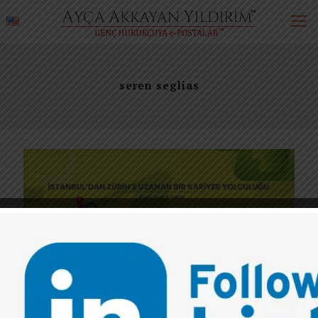
seren seglias
0