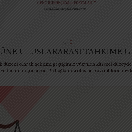
0
NE ULUSLARARASI TAHKİME GE
k düzeni olarak gelişimi geçtiğimiz yüzyılda küresel düzeyd
n birini oluşturuyor. Bu bağlamda uluslararası tahkim, devle