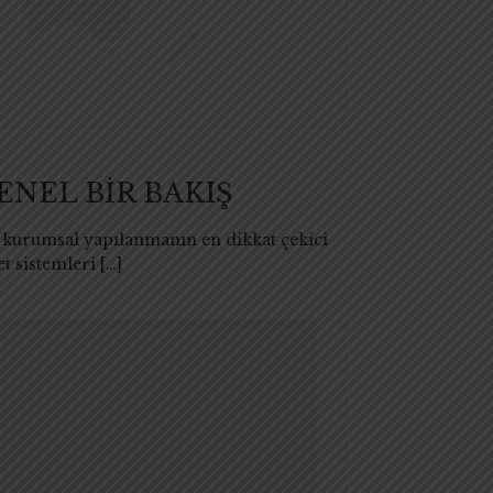
NEL BİR BAKIŞ
e kurumsal yapılanmanın en dikkat çekici
t sistemleri
[…]