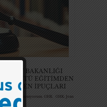
TİCARET BAKANLIĞI
İSANSÜSTÜ EĞİTİMDEN
 GÖTÜREN İPUÇLARI
n teşekkürlerimi sunuyorum. GHK GHK: Jean
ma
[…]