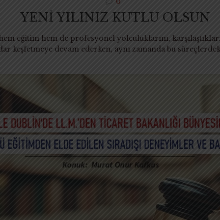
0
YENİ YILINIZ KUTLU OLSUN
em eğitim hem de profesyonel yolculuklarını, karşılaştıkları
dar keşfetmeye devam ederken, aynı zamanda bu süreçlerdeki