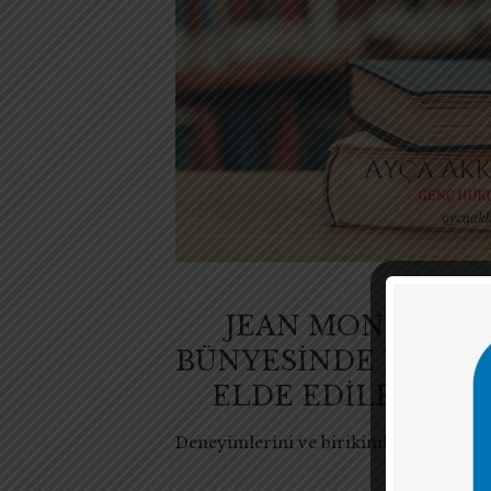
JEAN MONNET BU
BÜNYESİNDE HUKUK 
ELDE EDİLEN SIR
Deneyimlerini ve birikimlerini biziml
Mo