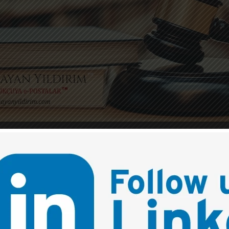
0
RSU İLE DUBLİN’DE LL.M.’DEN 
KARİYERİNE: ULUSLARARASI L
ADIŞI DENEYİMLER VE BAŞARIYA
e samimiyetle paylaştığı için Av. Murat Onur Kafkas’a içte
nnet Bursu kazanarak Trinity College Dublin’de LL.M. yap