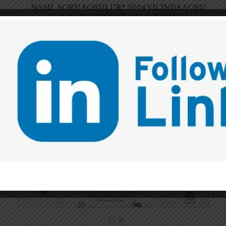
NASIL SORU SORULUR? 2024 YILINDA SORU
SORMA BECERİNİZİ GELİŞTİRMEYİ
HEDEFLEYİN
2023 yılında, mesleki rehberlik ve yönlendirme
desteği almak amacıyla nasıl sorular sordunuz? Yıl
içinde genç hukukçuların bana ilettikleri
sorulardan bir derleme yaparak işinizi
kolaylaştırayım: 2023 yılında
[…]
0