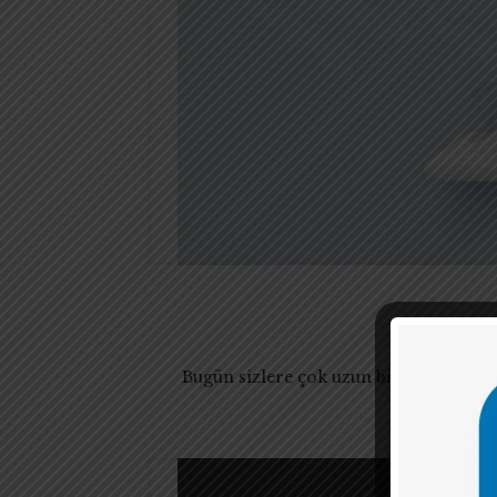
Bugün sizlere çok uzun bir öyküyü old