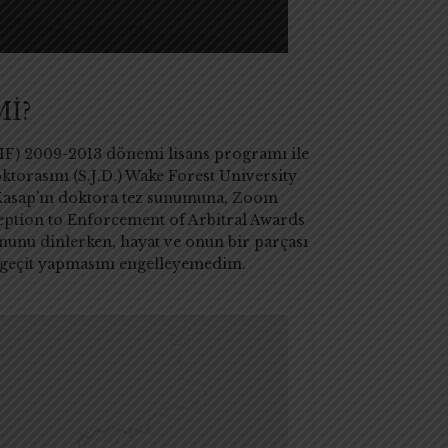
İ?
ÜHF) 2009-2013 dönemi lisans programı ile
orasını (S.J.D.) Wake Forest University
 Kasap’ın doktora tez sunumuna, Zoom
ception to Enforcement of Arbitral Awards
munu dinlerken, hayat ve onun bir parçası
mi geçit yapmasını engelleyemedim.