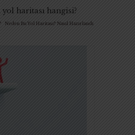
 haritası hangisi?
z? Neden Bu Yol Haritası? Nasıl Hazırlandı