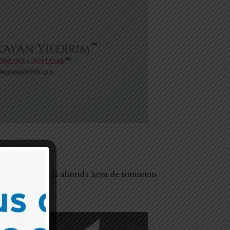
e hem yukarıdaki alıntıda hem de sunumun