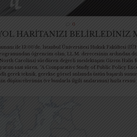
0
YOL HARİTANIZI BELİRLEDİNİZ M
manı ile 13:00’de, İstanbul Üniversitesi Hukuk Fakültesi (İ
programından öğrencim olan, LL.M. derecesinin ardından dokt
North Carolina) sürdüren değerli meslektaşım Gizem Halis
 yarım saat süren, “A Comparative Study of Public Policy Ex
lı gerek teknik, gerekse görsel anlamda üstün başarılı sunu
kin düşüncelerimin (ve bunlarla ilgili anılarımın) hızla res