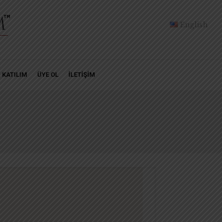
English
KATILIM
ÜYE OL
İLETİŞİM