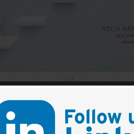
1
BİR “ÜSTÜN BAŞARI” ÖYKÜSÜ
ukça öz olarak anlatacağım. Neden anlattığımın cevabını is
en sonunda bulabilirsiniz.