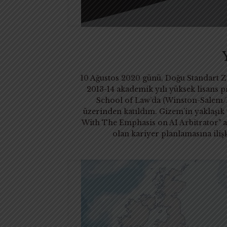
10 Ağustos 2020 günü, Doğu Standart Za
2013-14 akademik yılı yüksek lisans 
School of Law’da (Winston-Salem/
üzerinden katıldım. Gizem’in yaklaşık
With The Emphasis on AI Arbitrator" ad
olan kariyer planlamasına iliş