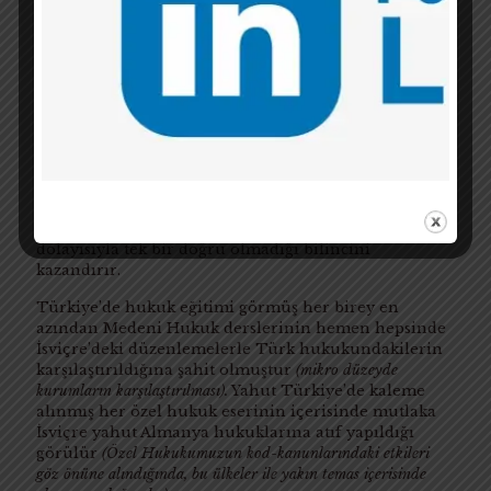
KARŞILAŞTIRMALI HUKUK,
HUKUKÇULARIN MUHAFAZAKARLIĞINI BİR
NEBZE OLSUN ÜZERLERİNDEN ATLAMALARI
İÇİN BÜYÜK BİR FIRSAT SUNAR
En azından kişinin önyargılı yaklaşma potansiyelini
keşfetmesini; kalıplarla düşünmeye alışmış
hukukçunun farklı ihtimaller olduğunu görmesini;
aynı hayat olayına farklı yaklaşımlar ve bu sebeple de
olaya ilişkin farklı çözümler olduğu farkındalığını
temin eder. Adil çözümü bulmakta tek bir yol ve
dolayısıyla tek bir doğru olmadığı bilincini
kazandırır.
Türkiye’de hukuk eğitimi görmüş her birey en
azından Medeni Hukuk derslerinin hemen hepsinde
İsviçre’deki düzenlemelerle Türk hukukundakilerin
karşılaştırıldığına şahit olmuştur
(mikro düzeyde
kurumların karşılaştırılması).
Yahut Türkiye’de kaleme
alınmış her özel hukuk eserinin içerisinde mutlaka
İsviçre yahut Almanya hukuklarına atıf yapıldığı
görülür
(Özel Hukukumuzun kod-kanunlarındaki etkileri
göz önüne alındığında, bu ülkeler ile yakın temas içerisinde