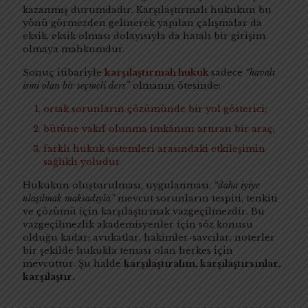
kazanmış durumdadır. Karşılaştırmalı hukukun bu
yönü görmezden gelinerek yapılan çalışmalar da
eksik, eksik olması dolayısıyla da hatalı bir girişim
olmaya mahkumdur.
Sonuç itibariyle
karşılaştırmalı hukuk
sadece
“havalı
ismi olan bir seçmeli ders”
olmanın ötesinde:
ortak sorunların çözümünde bir yol gösterici;
bütüne vakıf olunma imkânını artıran bir araç;
farklı hukuk sistemleri arasındaki etkileşimin
sağlıklı yoludur
Hukukun oluşturulması, uygulanması,
“daha iyiye
ulaşılmak maksadıyla”
mevcut sorunların tespiti, tenkiti
ve çözümü için karşılaştırmak vazgeçilmezdir. Bu
vazgeçilmezlik akademisyenler için söz konusu
olduğu kadar; avukatlar, hakimler-savcılar, noterler
bir şekilde hukukla teması olan herkes için
mevcuttur. Şu halde
karşılaştıralım, karşılaştırsınlar,
karşılaştır.