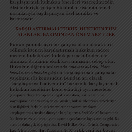
karşılaştırmalı hukukun önerileri vazgeçilmezdir.
Aksi birbiriyle çelişen hükümler, sistemin temel
normlarıyla bağdaşmayan özel kurallar ve
karmaşadır.
KARŞILAŞTIRMALI HUKUK, HUKUKUN TÜM
ALANLARI BAKIMINDAN ÖNEM ARZ EDER
Bunun yanında ayrı bir çalışma alanı olarak tarif
edilmek istenen karşılaştırmalı hukukun sadece
medeni hukuk/özel hukuk perspektifinden ele
alınması da alanın eksik kavranmasına sebep olur.
Hukukun diğer alanlarında
(anayasa hukuku, idare
hukuku, ceza hukuku gibi)
da karşılaştırmalı çalışmalar
yapılması söz konusudur. Bundan ari olarak
“karşılaştırma faaliyetinin” haricinde karşılaştırmalı
hukukun kendisine konu edindiği ayrı meseleler
(resepsiyon/legal transplants, legal translation, hukuk tarihi ve
sosyolojisine daha yakınlaşan çalışmalar, hukuk ailelerinin birbirleriyle
olan ilişkileri, farklı hukuk sistemlerinde yorumlamaların
karşılaştırılması/makro düzeyde karşılaştırma/özellikle AB kapsamında
ülkelerin mevzuatlarını uyumlaştırma çabalarının kıyaslanması gibi. Bu
konuda daha çok bilgi için bkz. David Nelken/Esin Örücü, Comparative
artık yeni bir boyut
Law A Handbook, Hart Publishing, 2007)