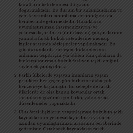
kuralların belirlenmesi ihtiyacını
doğurmaktadır. Bu durum bir anlamlandırma ve
yeni kavramları tanımlama zorunluğunu da
beraberinde getirmektedir. Hukukların
uyumlaştırılması (harmonizasyon) ve
yeknesaklaştırılması (ünifikasyon) çalışmalarının
yanında; farklı hukuk sistemlerine mensup
kişiler arasında sözleşmeler yapılmaktadır. Bu
gibi durumlarda, sözleşme hükümlerinin
anlamını tespiti için yürütülen tüm çabaların da
bir karşılaştırmalı hukuk faaliyeti teşkil ettiğini
söylemek yanlış olmaz
Farklı ülkelerde yaşayan insanların yaşam
pratikleri her geçen gün birbirine daha çok
benzemeye başlamıştır. Bu sebeple de farklı
ülkelerde de olsa kanun koyucular ortak
sorunların çözümü için farklı, yahut ortak
düzenlemeler yapmaktadır.
Ulus ötesi ilişkilerin yaygınlaşması hukukun şekli
kaynaklarının yeknesaklaştırılması ya da en
azından uyumlaştırılması arzusunu beraberinde
getirmiştir. Ortak şekli kaynakların farklı