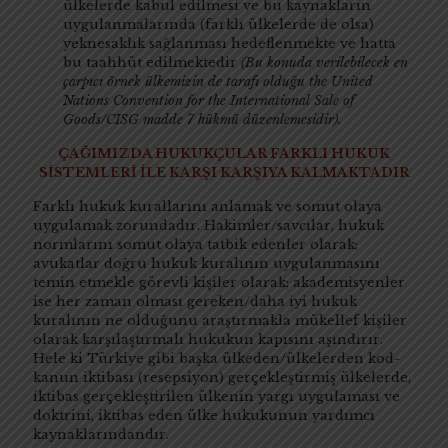
ülkelerde kabul edilmesi ve bu kaynakların
uygulanmalarında (farklı ülkelerde de olsa)
yeknesaklık sağlanması hedeflenmekte ve hatta
bu taahhüt edilmektedir
(Bu konuda verilebilecek en
çarpıcı örnek ülkemizin de tarafı olduğu the United
Nations Convention for the International Sale of
Goods/CISG madde 7 hükmü düzenlemesidir).
ÇAĞIMIZDA HUKUKÇULAR FARKLI HUKUK
SİSTEMLERİ İLE KARŞI KARŞIYA KALMAKTADIR
Farklı hukuk kurallarını anlamak ve somut olaya
uygulamak zorundadır. Hakimler/savcılar, hukuk
normlarını somut olaya tatbik edenler olarak;
avukatlar doğru hukuk kuralının uygulanmasını
temin etmekle görevli kişiler olarak; akademisyenler
ise her zaman olması gereken/daha iyi hukuk
kuralının ne olduğunu araştırmakla mükellef kişiler
olarak karşılaştırmalı hukukun kapısını aşındırır.
Hele ki Türkiye gibi başka ülkeden/ülkelerden kod-
kanun iktibası (resepsiyon) gerçekleştirmiş ülkelerde,
iktibas gerçekleştirilen ülkenin yargı uygulaması ve
doktrini, iktibas eden ülke hukukunun yardımcı
kaynaklarındandır.