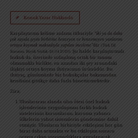
Konuk Yazar Hakkında
Karşılaştırma kelime anlamı itibariyle
“iki ya da daha
çok sayıda şeyin birbirine benzeyen ve benzemeyen yanlarını
ortaya koymak maksadıyla yapılan inceleme”
dir
(Türk Dil
Şu halde karşılaştırmalı
Kurumu, Büyük Sözlük-26.04.2020).
hukuk da, üzerinde uzlaşılmış ortak bir tanımı
olmamakla birlikte, en azından iki şey arasındaki
ilişkiyi ortaya koyma ihtiyacının ürünüdür. Bu
ihtiyaç, günümüzde biz hukukçular bakımından
kendisini gittikçe daha fazla hissettirmektedir.
Zira;
Uluslararası alanda ulus ötesi özel hukuk
işlemlerinin yaygınlaşması farklı hukuk
sistelerinin kurumlarını, kuruma yabancı
ülkelerin yahut sistemlerin gündemine dahil
etmiştir. Ulusların birbiriyle etkileşimi her gün
biraz daha artmakta ve bu etkileşim sonucu
ortaya çıkan uyuşmazlıklara uygulanacak