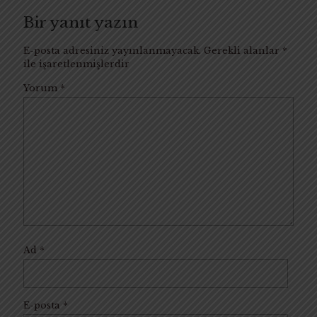
Bir yanıt yazın
E-posta adresiniz yayınlanmayacak.
Gerekli alanlar
*
ile işaretlenmişlerdir
Yorum
*
Ad
*
E-posta
*