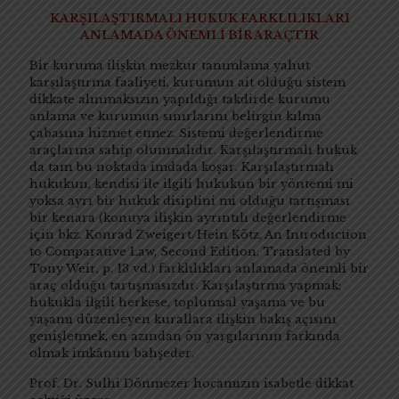
KARŞILAŞTIRMALI HUKUK FARKLILIKLARI
ANLAMADA ÖNEMLİ BİR ARAÇTIR
Bir kuruma ilişkin mezkur tanımlama yahut
karşılaştırma faaliyeti, kurumun ait olduğu sistem
dikkate alınmaksızın yapıldığı takdirde kurumu
anlama ve kurumun sınırlarını belirgin kılma
çabasına hizmet etmez. Sistemi değerlendirme
araçlarına sahip olunmalıdır. Karşılaştırmalı hukuk
da tam bu noktada imdada koşar. Karşılaştırmalı
hukukun, kendisi ile ilgili hukukun bir yöntemi mi
yoksa ayrı bir hukuk disiplini mi olduğu tartışması
bir kenara (konuya ilişkin ayrıntılı değerlendirme
için bkz. Konrad Zweigert/Hein Kötz, An Introduction
to Comparative Law, Second Edition, Translated by
Tony Weir, p. 13 vd.) farklılıkları anlamada önemli bir
araç olduğu tartışmasızdır. Karşılaştırma yapmak;
hukukla ilgili herkese, toplumsal yaşama ve bu
yaşamı düzenleyen kurallara ilişkin bakış açısını
genişletmek, en azından ön yargılarının farkında
olmak imkânını bahşeder.
Prof. Dr. Sulhi Dönmezer hocamızın isabetle dikkat