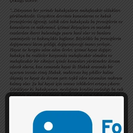
çektiği üzere:
“...Dünyanın her yerinde hukukçuların muhafazakâr oldukları
görülmektedir. Gerçekten devrinin kanunlarını ve hukuk
prensiplerini öğrenip, tatbik eden hukukçuda bu prensiplerin ve
kanunların en mükemmel, içtimaî ihtiyaçlara en mutabık
esaslardan ibaret bulunduğu şuuru hasıl olur ve bunlara
samimiyetle ve kıskançlıkla bağlanır. Böylelikle bu prensiplerin
değişmemesi lâzım geldiği, değişemiyeceği inancı yerleşir...
Hayat ise hergün adım adım ilerler, içtimaî hayat değişir;
hukukçu bu realiteler karşısında muhafazakâr olmakta ve
muhafazakâr bir zihniyet içinde kanunları yürütmekte devam
edecek olursa, kısa zamanda hayat ile Hukuk arasında bir
uçurum teessüs etmiş Hukuk, muhtevası boş şekiller haline
düşmüş ve hayat da devam şartı teşkil eden nizamdan mahrum
kalmış̧ olur. Şu hal hayat için sonsuz tehlikeleri ortaya çıkarır.
Görülüyor ki, hukukçunun, mesleğinin kendini zorladığı bu ruh
halinden mutlaka sıyrılması, hayatı adım adım takip etmesi ve
mevzuatı onun icaplarına uydurmak suretile tatbik eylemesi,
üzerine aldığı içtimaî fonksiyonun iyi bir şekilde yerine
getirilebilmesi için zaruridir. O halde Hukuk her zaman bir ruh
muvazenesine ve hesaplaşmasına ihtiyaç̧ gösteren bir mesleği
tazammun eylemektedir. ”
(Sulhi Dönmezer, Hukuk ve Hayat, 1957, Cilt
21, Sayı 1-4, İÜHFM, ss. 424 - 433).