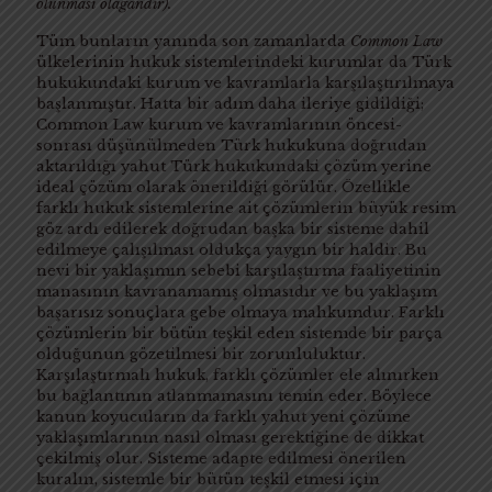
olunması olağandır).
Tüm bunların yanında son zamanlarda
Common Law
ülkelerinin hukuk sistemlerindeki kurumlar da Türk
hukukundaki kurum ve kavramlarla karşılaştırılmaya
başlanmıştır. Hatta bir adım daha ileriye gidildiği;
Common Law kurum ve kavramlarının öncesi-
sonrası düşünülmeden Türk hukukuna doğrudan
aktarıldığı yahut Türk hukukundaki çözüm yerine
ideal çözüm olarak önerildiği görülür. Özellikle
farklı hukuk sistemlerine ait çözümlerin büyük resim
göz ardı edilerek doğrudan başka bir sisteme dahil
edilmeye çalışılması oldukça yaygın bir haldir. Bu
nevi bir yaklaşımın sebebi karşılaştırma faaliyetinin
manasının kavranamamış olmasıdır ve bu yaklaşım
başarısız sonuçlara gebe olmaya mahkumdur. Farklı
çözümlerin bir bütün teşkil eden sistemde bir parça
olduğunun gözetilmesi bir zorunluluktur.
Karşılaştırmalı hukuk, farklı çözümler ele alınırken
bu bağlantının atlanmamasını temin eder. Böylece
kanun koyucuların da farklı yahut yeni çözüme
yaklaşımlarının nasıl olması gerektiğine de dikkat
çekilmiş olur. Sisteme adapte edilmesi önerilen
kuralın, sistemle bir bütün teşkil etmesi için