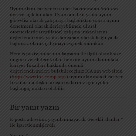
Uyum alanı kariyer fırsatları bakımından önü son
derece açık bir alan. Uyum analisti ya da uyum
görevlisi olarak çalışmaya başladıktan sonra uyum
denetmeni olarak ilerleyebilmek; ulusal
otoriterlerde (regülatör) çalışma imkanlarını
değerlendirmek ya da danışman olarak bağlı ya da
bağımsız olarak çalışmayı seçmek mümkün.
Hem iş pozisyonlarının kapsamı ile ilgili olarak size
öngörü verebilecek olan hem de uyum alanındaki
kariyer fırsatları hakkında önemli
değerlendirmeleri bulabileceğiniz ICA’nın web sitesi
(
https://www.int-comp.org/
) uyum alanındaki kariyer
fırsatlarına ilişkin araştırmalarınız için iyi bir
başlangıç noktası olabilir.
Bir yanıt yazın
E-posta adresiniz yayınlanmayacak.
Gerekli alanlar
*
ile işaretlenmişlerdir
Yorum
*