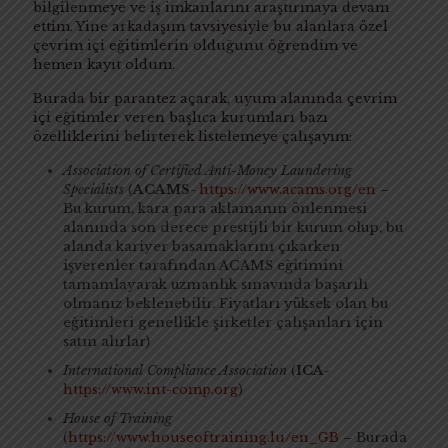
bilgilenmeye ve iş imkanlarını araştırmaya devam
ettim. Yine arkadaşım tavsiyesiyle bu alanlara özel
çevrim içi eğitimlerin olduğunu öğrendim ve
hemen kayıt oldum.
Burada bir parantez açarak, uyum alanında çevrim
içi eğitimler veren başlıca kurumları bazı
özelliklerini belirterek listelemeye çalışayım:
Association of Certified Anti-Money Laundering
Specialists
(
ACAMS-
https://www.acams.org/en
–
Bu kurum, kara para aklamanın önlenmesi
alanında son derece prestijli bir kurum olup, bu
alanda kariyer basamaklarını çıkarken
işverenler tarafından ACAMS eğitimini
tamamlayarak uzmanlık sınavında başarılı
olmanız beklenebilir. Fiyatları yüksek olan bu
eğitimleri genellikle şirketler çalışanları için
satın alırlar)
International Compliance Association
(
ICA-
https://www.int-comp.org
)
House of Training
(
https://www.houseoftraining.lu/en_GB
–
Burada