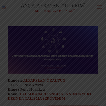
Kimden:
ALPARSLAN ÖZALTUĞ
Tarih :
13 Nisan 2023
Kime :
Genç Hukukçu
Konu :
UYUM (COMPLIANCE) ALANINDA YURT
DIŞINDA ÇALIŞMA SERÜVENİM