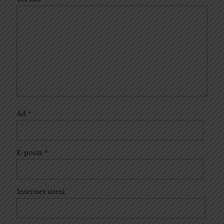
Ad
*
E-posta
*
İnternet sitesi