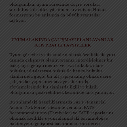
olduğundan, uyum sürecinde doğru soruları
sorabilmek üst düzeyde önem arz ediyor. Hukuk
formasyonu bu anlamda da büyük avantajlar
sağlıyor.
UYUM ALANINDA ÇALIŞMAYI PLANLAYANLAR
İÇİN PRATİK TAVSİYELER
Uyum görevlisi ya da analisti olarak özellikle de yurt
dışında çalışmayı planlıyorsanız, interdisipliner bir
bakış açısı geliştirmenizi ve ceza hukuku, idare
hukuku, uluslararası hukuk ile banka hukuku
alanlarında güçlü bir alt yapıya sahip olmak üzere
çalışmalar yapmanızı tavsiye ederim. İş
görüşmelerinde bu alanlarda ilgili ve bilgili
olduğunuzu gösterebilmek kesinlikle fark yaratıyor.
Bu anlamdaki hazırlıklarınızda FATF (Financial
Action Task Force) sitesinde yer alan FATF
Recommendations (Tavsiyeler) ve FATF raporlarını
okumak özellikle uyum alanındaki terminolojiye
hakimiyetin gelişmesi bakımından son derece