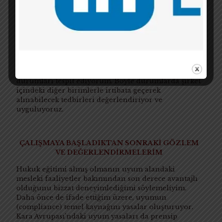
TAM OLARAK NE İŞ YAPIYORUM?
Kara para aklamanın önlenmesi alanında çiçeği
burnunda bir uyum analisti olarak takip etmekle
yükümlü olduğumuz gerçek ve tüzel kişilerin işlem
hareketlerini inceliyorum ve uyum kuralları
çerçevesinde bu işlemlerde (varsa) olağandışı
durumları tespit ediyorum. Böyle durumlarda şirket
içindeki diğer birimlerle irtibata geçerek
alınabilecek tedbirleri değerlendiriyor ve
uyguluyoruz.
ÇALIŞMAYA BAŞLADIKTAN SONRAKİ GÖZLEM
VE DEĞERLENDİRMELERİM
Hukuk eğitimi almış olmanın uyum alandaki
mesleki faaliyetler bakımından son derece avantajlı
olduğunu bizzat deneyimlediğimi söylemeliyim.
Daha önce de ifade ettiğim üzere, uyumun
(compliance) temel kaynağını yasalar oluşturuyor.
Kara Avrupası’ndaki uyum yasaları da prensip