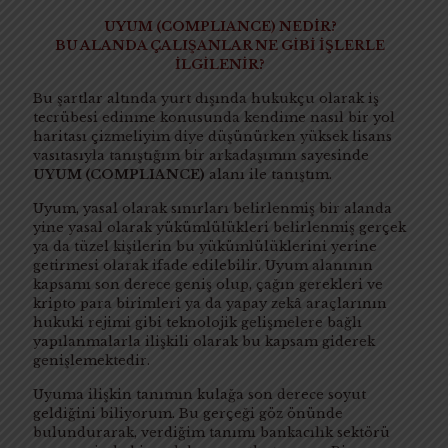
UYUM (COMPLIANCE) NEDİR?
BU ALANDA ÇALIŞANLAR NE GİBİ İŞLERLE
İLGİLENİR?
Bu şartlar altında yurt dışında hukukçu olarak iş
tecrübesi edinme konusunda kendime nasıl bir yol
haritası çizmeliyim diye düşünürken yüksek lisans
vasıtasıyla tanıştığım bir arkadaşımın sayesinde
UYUM (COMPLIANCE)
alanı ile tanıştım.
Uyum, yasal olarak sınırları belirlenmiş bir alanda
yine yasal olarak yükümlülükleri belirlenmiş gerçek
ya da tüzel kişilerin bu yükümlülüklerini yerine
getirmesi olarak ifade edilebilir. Uyum alanının
kapsamı son derece geniş olup, çağın gerekleri ve
kripto para birimleri ya da yapay zekâ araçlarının
hukuki rejimi gibi teknolojik gelişmelere bağlı
yapılanmalarla ilişkili olarak bu kapsam giderek
genişlemektedir.
Uyuma ilişkin tanımın kulağa son derece soyut
geldiğini biliyorum. Bu gerçeği göz önünde
bulundurarak, verdiğim tanımı bankacılık sektörü