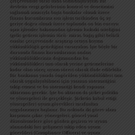
çerçevesinde biraz daha somutlaştırayım: Bir
devletin vergi gelirlerinin kontrol ve denetimini
sağlamak amacıyla başta bankalar olmak üzere
finans kurumlarına son işlem tarihinden üç ay
geriye doğru olmak üzere toplamda on bin euroyu
aşan işlemler bakımından işlemin hukuki niteliğini
(gelir getiren işlemin türü- miras, bağış gibi) belirli
esaslar çerçevesinde araştırıp ortaya koyma
yükümlülüğü getirdiğini varsayalım. İşte böyle bir
durumda finans kurumlarının anılan
yükümlülüklerinin doğmasından bu
yükümlülükleri tam olarak yerine getirmelerine
kadar olan süreç uyum süreci olarak ifade edilebilir.
Bir bankanın yasada öngörülen yükümlülükleri tam
olarak uygulayabilmesi için yasanın sistematiğini
takip etmesi ve bu sistematiği kendi yapısına
aktarması gerekir. İşte bu aktarım da şirket politika
ve yönergeleri ile gerçekleşir. Şirketin kabul ettiği
yönerge(ler) uyum görevlileri tarafından
uygulanmaya başlanır. Bu noktada iki görev alanı
karşımıza çıkar: yönergeleri, güncel yasal
düzenlemelere göre gözden geçiren ve uyum
alanındaki her gelişmeyi takip eden uyum
görevlileri (Compliance Officers) ve uyum