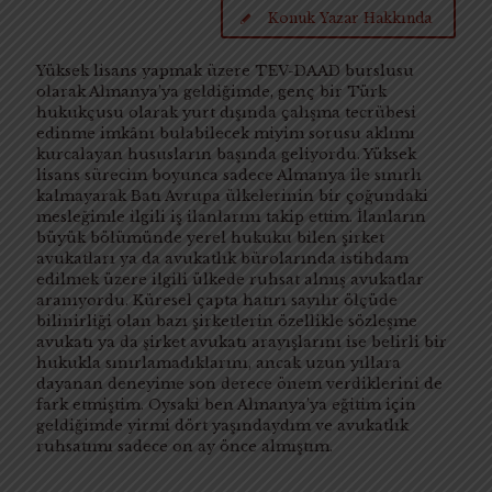
Konuk Yazar Hakkında
Yüksek lisans yapmak üzere TEV-DAAD burslusu
olarak Almanya’ya geldiğimde, genç bir Türk
hukukçusu olarak yurt dışında çalışma tecrübesi
edinme imkânı bulabilecek miyim sorusu aklımı
kurcalayan hususların başında geliyordu. Yüksek
lisans sürecim boyunca sadece Almanya ile sınırlı
kalmayarak Batı Avrupa ülkelerinin bir çoğundaki
mesleğimle ilgili iş ilanlarını takip ettim. İlanların
büyük bölümünde yerel hukuku bilen şirket
avukatları ya da avukatlık bürolarında istihdam
edilmek üzere ilgili ülkede ruhsat almış avukatlar
aranıyordu. Küresel çapta hatırı sayılır ölçüde
bilinirliği olan bazı şirketlerin özellikle sözleşme
avukatı ya da şirket avukatı arayışlarını ise belirli bir
hukukla sınırlamadıklarını, ancak uzun yıllara
dayanan deneyime son derece önem verdiklerini de
fark etmiştim. Oysaki ben Almanya’ya eğitim için
geldiğimde yirmi dört yaşındaydım ve avukatlık
ruhsatımı sadece on ay önce almıştım.