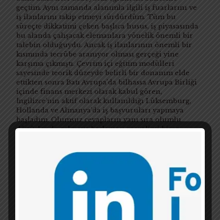
geçtim. Aynı zamanda alanımla ilgili iş fuarlarını ve
iş ilanlarını takip etmeyi sürdürdüm. Tüm bu
süreçte dikkatimi çeken başlıca husus, iş piyasasında
bu alanda çalışacak elemanlara yönelik önemli bir
talebin olduğuydu. Ancak iş ilanlarının önemli bir
kısmında tecrübe aranıyor olması gerçeği yine
karşıma çıkmıştı. Çevrim içi eğitim modülleri
sayesinde teorik düzeyde belirli bir donanım elde
ettikten sonra Batı Avrupa’da bilhassa Avrupa Birliği
içinde finans merkezi olarak kabul gören,
İngilizce’nin aktif olarak kullanıldığı Lüksemburg,
Hollanda ve Almanya’da iş başvuruları yapmaya
başladım. Olumsuz cevapların yanı sıra olumlu
dönüşler de gelmeye başlaması moralimi biraz
olsun yükselmişti. Nihayet 2022 yılının Ekim ayında
Almanya’da BNP Paribas Bankası Duisburg
Şubesi’nde kara para aklamanın önlenmesi
biriminde uyum analisti olarak çalışmaya başladım.
Buradaki 5 aylık sürecin ardından MUFG
Bankası’ndan gelen iş teklifini değerlendirerek Mart
2023’ten itibaren MUFG Bankası Düsseldorf
Şubesi’nde çalışmaya başladım.