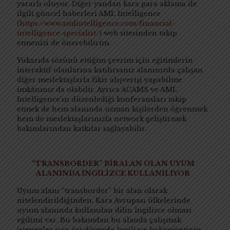
yararlı oluyor. Diğer yandan kara para aklama ile
ilgili güncel haberleri AML Intelligence
(
https://www.amlintelligence.com/financial-
intelligence-specialist/
) web sitesinden takip
etmenizi de önerebilirim.
Yukarıda sözünü ettiğim çevrim için eğitimlerin
interaktif olanlarına katılırsanız alanınızda çalışan
diğer meslektaşlarla fikir alışverişi yapabilme
imkânınız da olabilir. Ayrıca ACAMS ve AML
Intelligence’ın düzenlediği konferansları takip
etmek de hem alanında uzman kişilerden öğrenmek
hem de meslektaşlarınızla network geliştirmek
bakımlarından katkılar sağlayabilir.
“
TRANSBORDER
” BİR ALAN OLAN UYUM
ALANINDA
İNGİLİZCE
KULLANILIYOR
Uyum alanı “transborder” bir alan olarak
nitelendirildiğinden, Kara Avrupası ülkelerinde
uyum alanında kullanılan dilin İngilizce olması
eğilimi var. Bu bakımdan bu alanda çalışmak
isteyenler için üst düzeyde İngilizce hakimiyetinin