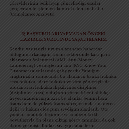
görevlilerinin belirleyip güncellediği esaslar
çerçevesinde işlemleri kontrol eden analistler
(Compliance Analysts).
İŞ BAŞVURULARI YAPMADAN ÖNCEKİ
HAZIRLIK SÜRECİNDE YAŞADIKLARIM
Kendisi vasıtasıyla uyum alanından haberdar
olduğum arkadaşım, finans sektöründe kara para
aklamanın önlenmesi (AML: Anti-Money
Laundering) ve müşterini tanı (KYC: Know-Your-
Customer) alanlarında çalışıyordu. Yaptığım
araştırmalar sonucunda bu alanların banka hukuku,
ceza hukuku, idare hukuku ve kimi yönleriyle de
uluslararası hukukla ilişkili interdisipliner
(disiplinler arası) olduğunu görmek beni oldukça
heyecanlandırmıştı. Zira bu alanlar benim hem
lisans hem de yüksek lisans süreçlerimde son derece
ilgili ve hâkim olduğum, sevdiğim alanlardı. Öte
yandan, analitik düşünme ve analizin farklı
boyutlarıyla ön plana çıktığı görev tanımları da çok
ilgimi çekmişti. Kolları sıvayıp daha derin