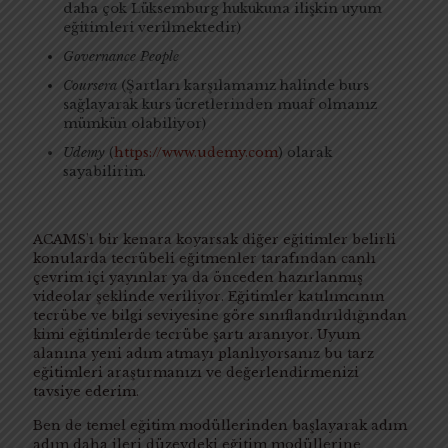
daha çok Lüksemburg hukukuna ilişkin uyum
eğitimleri verilmektedir)
Governance People
Coursera
(Şartları karşılamanız halinde burs
sağlayarak kurs ücretlerinden muaf olmanız
mümkün olabiliyor)
Udemy
(
https://www.udemy.com
) olarak
sayabilirim.
ACAMS’ı bir kenara koyarsak diğer eğitimler belirli
konularda tecrübeli eğitmenler tarafından canlı
çevrim içi yayınlar ya da önceden hazırlanmış
videolar şeklinde veriliyor. Eğitimler katılımcının
tecrübe ve bilgi seviyesine göre sınıflandırıldığından
kimi eğitimlerde tecrübe şartı aranıyor. Uyum
alanına yeni adım atmayı planlıyorsanız bu tarz
eğitimleri araştırmanızı ve değerlendirmenizi
tavsiye ederim.
Ben de temel eğitim modüllerinden başlayarak adım
adım daha ileri düzeydeki eğitim modüllerine