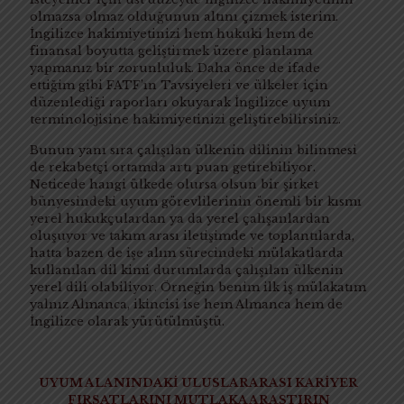
olmazsa olmaz olduğunun altını çizmek isterim.
İngilizce hakimiyetinizi hem hukuki hem de
finansal boyutta geliştirmek üzere planlama
yapmanız bir zorunluluk. Daha önce de ifade
ettiğim gibi FATF’ın Tavsiyeleri ve ülkeler için
düzenlediği raporları okuyarak İngilizce uyum
terminolojisine hakimiyetinizi geliştirebilirsiniz.
Bunun yanı sıra çalışılan ülkenin dilinin bilinmesi
de rekabetçi ortamda artı puan getirebiliyor.
Neticede hangi ülkede olursa olsun bir şirket
bünyesindeki uyum görevlilerinin önemli bir kısmı
yerel hukukçulardan ya da yerel çalışanlardan
oluşuyor ve takım arası iletişimde ve toplantılarda,
hatta bazen de işe alım sürecindeki mülakatlarda
kullanılan dil kimi durumlarda çalışılan ülkenin
yerel dili olabiliyor. Örneğin benim ilk iş mülakatım
yalnız Almanca, ikincisi ise hem Almanca hem de
İngilizce olarak yürütülmüştü.
UYUM ALANINDAKİ ULUSLARARASI KARİYER
FIRSATLARINI MUTLAKA ARAŞTIRIN