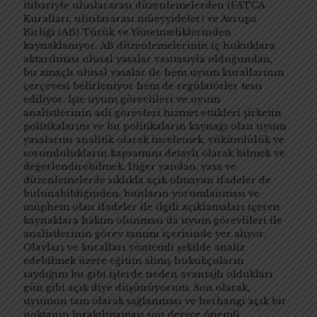
itibariyle uluslararası düzenlemelerden (FATCA
Kuralları, uluslararası müeyyideler) ve Avrupa
Birliği (AB) Tüzük ve Yönetmeliklerinden
kaynaklanıyor. AB düzenlemelerinin iç hukuklara
aktarılması ulusal yasalar vasıtasıyla olduğundan,
bu amaçlı ulusal yasalar ile hem uyum kurallarının
çerçevesi belirleniyor hem de regülatörler tesis
ediliyor. İşte uyum görevlileri ve uyum
analistlerinin asli görevleri hizmet ettikleri şirketin
politikalarını ve bu politikaların kaynağı olan uyum
yasalarını analitik olarak incelemek, yükümlülük ve
sorumlulukların kapsamını detaylı olarak bilmek ve
değerlendirebilmek. Diğer yandan, yasa ve
düzenlemelerde sıklıkla açık olmayan ifadeler de
bulunabildiğinden, bunların yorumlanması ve
müphem olan ifadeler ile ilgili açıklamaları içeren
kaynaklara hâkim olunması da uyum görevlileri ile
analistlerinin görev tanımı içerisinde yer alıyor.
Olayları ve kuralları yöntemli şekilde analiz
edebilmek üzere eğitim almış hukukçuların
saydığım bu gibi işlerde neden avantajlı oldukları
gün gibi açık diye düşünüyorum. Son olarak,
uyumun tam olarak sağlanması ve herhangi açık bir
noktanın bırakılmaması son derece önemli