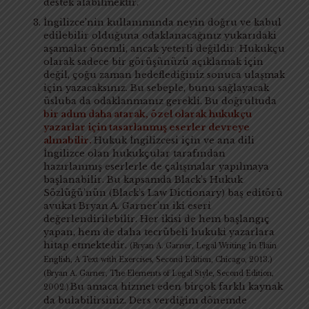
destek alabilmektir.
İngilizce’nin kullanımında neyin doğru ve kabul
edilebilir olduğuna odaklanacağınız yukarıdaki
aşamalar önemli, ancak yeterli değildir. Hukukçu
olarak sadece bir görüşünüzü açıklamak için
değil, çoğu zaman hedeflediğiniz sonuca ulaşmak
için yazacaksınız. Bu sebeple, bunu sağlayacak
üsluba da odaklanmanız gerekli. Bu doğrultuda
bir adım daha atarak, özel olarak hukukçu
yazarlar için tasarlanmış eserler devreye
alınabilir.
Hukuk İngilizcesi için ve ana dili
İngilizce olan hukukçular tarafından
hazırlanmış eserlerle de çalışmalar yapılmaya
başlanabilir. Bu kapsamda Black’s Hukuk
Sözlüğü’nün (Black’s Law Dictionary) baş editörü
avukat Bryan A. Garner’ın iki eseri
değerlendirilebilir. Her ikisi de hem başlangıç
yapan, hem de daha tecrübeli hukuki yazarlara
hitap etmektedir.
(Bryan A. Garner, Legal Writing In Plain
English, A Text with Exercises, Second Edition, Chicago, 2013.)
(Bryan A. Garner, The Elements of Legal Style, Second Edition,
Bu amaca hizmet eden birçok farklı kaynak
2002.)
da bulabilirsiniz. Ders verdiğim dönemde