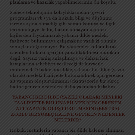
planlama ve hazırlık
yapabilmelerinin ön koşulu.
Sadece teknolojinin kolaylıklarından (çeviri
programları vb.) ya da hukuki bilgi ve düşünme
tarzına aşina olmadığı gibi somut konuya ve ilgili
terminolojiye de hiç hakim olmayan üçüncü
kişilerden faydalanarak yabancı dilde mesleki
faaliyette bulunmaya çalışmak ne yazık ki olumlu
sonuçlar doğurmuyor. Bu yöntemler kullanılarak
istenilen hukuki içeriğin yansıtılabilmesi mümkün
değil. Sayısız yanlış anlaşılmaya ve dahası hak
kayıplarına sebebiyet verileceği de kuvvetle
muhtemel. O halde öncelikle, yabancı bir dilde (yazılı
olarak) mesleki faaliyette bulunabilmek için gereken
alt yapının oluşturulmasını (ekstra) zorlu bir süreç
haline getiren nedenlere daha yakından bakalım.
YABANCI BİR DİLDE (YAZILI OLARAK) MESLEKİ
FAALİYETTE BULUNABİLMEK İÇİN GEREKEN
ALT YAPININ OLUŞTURULMASINI (EKSTRA)
ZORLU BİR SÜREÇ HALİNE GETİREN NEDENLER
NELERDİR?
Hukuki metinlerin yabancı bir dilde kaleme alınması