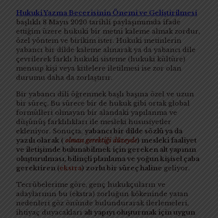
Hukuki Yazma Becerisinin Önemi ve Geliştirilmesi
başlıklı 8 Mayıs 2020 tarihli paylaşımımda ifade
ettiğim üzere hukuki bir metni kaleme almak zordur,
özel yöntem ve birikim ister. Hukuki metinlerin
yabancı bir dilde kaleme alınarak ya da yabancı dile
çevrilerek farklı hukuki sisteme (hukuki kültüre)
mensup kişi veya kitlelere iletilmesi ise zor olan
durumu daha da zorlaştırır.
Bir yabancı dili öğrenmek başlı başına özel ve uzun
bir süreç. Bu sürece bir de hukuk gibi ortak global
formülleri olmayan bir alandaki yapılanma ve
düşünüş farklılıkları ile mesleki hususiyetler
ekleniyor. Sonuçta,
yabancı bir dilde sözlü ya da
yazılı olarak (
olması gerektiği düzeyde
) mesleki faaliyet
ve iletişimde bulunabilmek için gereken alt yapının
oluşturulması, bilinçli planlama ve yoğun kişisel çaba
gerektiren (
ekstra
) zorlu bir süreç haline
geliyor.
Tecrübelerime göre, genç hukukçuların ve
adaylarının bu (ekstra) zorluğun kökeninde yatan
nedenleri göz önünde bulundurarak ilerlemeleri,
ihtiyaç duyacakları
alt yapıyı oluşturmak için uygun