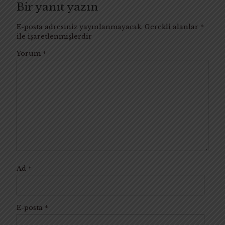
Bir yanıt yazın
E-posta adresiniz yayınlanmayacak.
Gerekli alanlar
*
ile işaretlenmişlerdir
Yorum
*
Ad
*
E-posta
*