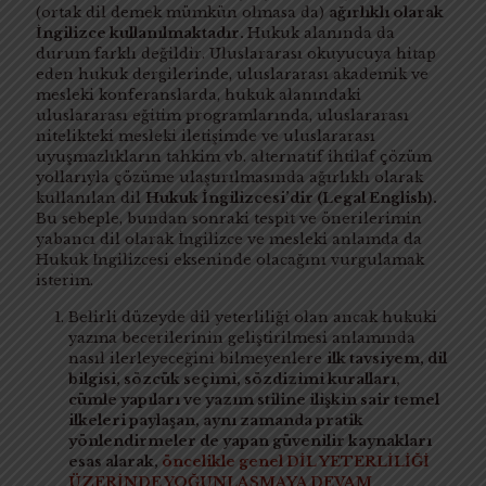
(ortak dil demek mümkün olmasa da)
ağırlıklı olarak
İngilizce kullanılmaktadır.
Hukuk alanında da
durum farklı değildir. Uluslararası okuyucuya hitap
eden hukuk dergilerinde, uluslararası akademik ve
mesleki konferanslarda, hukuk alanındaki
uluslararası eğitim programlarında, uluslararası
nitelikteki mesleki iletişimde ve uluslararası
uyuşmazlıkların tahkim vb. alternatif ihtilaf çözüm
yollarıyla çözüme ulaştırılmasında ağırlıklı olarak
kullanılan dil
Hukuk İngilizcesi’dir (Legal English).
Bu sebeple, bundan sonraki tespit ve önerilerimin
yabancı dil olarak İngilizce ve mesleki anlamda da
Hukuk İngilizcesi ekseninde olacağını vurgulamak
isterim.
Belirli düzeyde dil yeterliliği olan ancak hukuki
yazma becerilerinin geliştirilmesi anlamında
nasıl ilerleyeceğini bilmeyenlere
ilk tavsiyem, dil
bilgisi, sözcük seçimi, sözdizimi kuralları,
cümle yapıları ve yazım stiline ilişkin sair temel
ilkeleri paylaşan, aynı zamanda pratik
yönlendirmeler de yapan güvenilir kaynakları
esas alarak,
öncelikle genel DİL YETERLİLİĞİ
ÜZERİNDE YOĞUNLAŞMAYA DEVAM