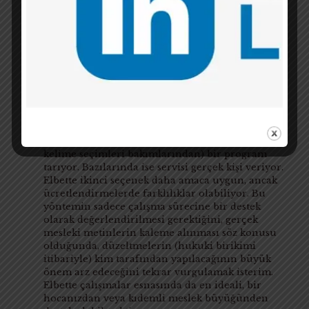
yazabilirsiniz, bu gayet normal.
İlk hedefiniz,
kusursuz yazmak değil, yazdığınızı okurken
yanlışınızı hissedebileceğiniz, yanlışınızın
kulağınızı tırmalayacağı aşamaya gelmek olmalı.
Çalışma ve gelişme sürecindeki deneme
metinlerinize ilişkin
redaksiyon (proofreading)
desteği alabilirseniz gelişme hızınızı
arttırabilirsiniz.
Bu gibi servislere belirli bir
ücret karşılığında online erişmek mümkün
olabilir. Online servislerden bazılarında metni
(temel dilbilgisi kuralları, cümle yapıları ve
kelime seçimleri bakımlarından) bir program
tarıyor. Bazılarında ise servisi gerçek kişi veriyor.
Elbette ikinci seçenek daha amaca uygun, ancak
ücretlendirmelerde farklılıklar olabiliyor. Bu
yöntemin sadece çalışma sürecine bir destek
olarak değerlendirilmesi gerektiğini, gerçek
mesleki metinlerin kaleme alınması söz konusu
olduğunda, düzeltmelerin (hukuki birikimi
itibariyle) kim tarafından yapılacağının büyük
önem arz edeceğini tekrar vurgulamak isterim.
Elbette çalışmalar esnasında da en ideali, bir
hocanızdan veya kıdemli meslek büyüğünden