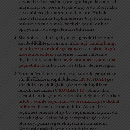
kaynakları ben sağladığım için kaynaklara nasıl
ulaşılacağı bir sorun teşkil etmiyordu. Zorluklar
yaşanabileceğini tahmin ediyorum. Hukuk
fakültelerinin kütüphanelerine başvurabilir,
hukuka uygun olmak kaydıyla çeşitli online
opsiyonları da değerlendirebilirsiniz.
Sistemli ve sabırlı çalışmayla
gerekli ilerleme
kaydedildikten sonra
, artık
hangi alanda, hangi
hukuk çerçevesinde çalışılıyorsa, o alana özgü
incelemelerden
(sözleşme yazma stillerine
ilişkin vb. kaynaklar)
faydalanılması aşamasına
geçilebilir.
Bunlara ileride tekrar değineceğim.
Burada özetlenen plan çerçevesinde
çalışmalar
sürdürülürken yapılabilecek
EN FAYDALI
şey
sürekli ve çeşitliliği de gözeterek İngilizce
hukuki metinleri
OKUMAKTIR.
Okumadan
yazabilir hale gelmek mümkün değildir. Okurken
üsluba, cümle yapılarına ve terminolojiye dikkat
edilmesi
ihmal edilmemelidir. Okumaların
seçilmesi önemli olup, bu
seçimlerin
kişinin dil
yeterliliğine, ilgi ve bilgi seviyesine göre
özel
olarak yapılması gerektiği
hatırlanmalıdır.
Akademik makalelerin sunulduğu veri