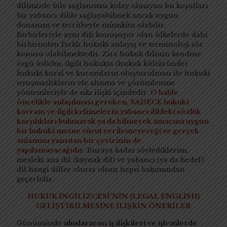
dilimizde bile sağlanması kolay olmayan bu koşulları
bir yabancı dilde sağlayabilmek ancak uygun
donanım ve tecrübeyle mümkün olabilir.
Birbirleriyle aynı dili konuşuyor olan ülkelerde dahi
birbirinden farklı hukuki anlayış ve terminoloji söz
konusu olabilmektedir. Zira hukuk dilinin kendine
özgü üslubu, ilgili hukukta (hukuk kültüründe)
hukuki kural ve kurumların oluşturulması ile hukuki
uyuşmazlıkların ele alınma ve çözümlenme
yöntemleriyle de sıkı ilişki içindedir.
O halde
öncelikle anlaşılması gereken, SADECE hukuki
kavram ve ilgili kelimelerin yabancı dildeki sözlük
karşılıkları bulunarak ya da bilinerek amacına uygun
bir hukuki metne vücut verilemeyeceği ve gerçek
anlamını yansıtan bir çevirinin de
yapılamayacağıdır.
Buraya kadar söylediklerim,
mesleki ana dil (kaynak dil) ve yabancı (ya da hedef)
dil hangi diller olursa olsun hepsi bakımından
geçerlidir.
HUKUK İNGİLİZCESİ’NİN (LEGAL ENGLISH)
GELİŞTİRİLMESİNE İLİŞKİN ÖNERİLER
Günümüzde
uluslararası iş ilişkileri ve işlemlerde