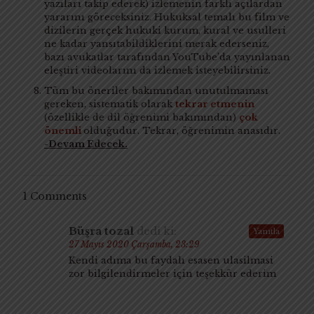
yazıları takip ederek) izlemenin farklı açılardan
yararını göreceksiniz. Hukuksal temalı bu film ve
dizilerin gerçek hukuki kurum, kural ve usulleri
ne kadar yansıtabildiklerini merak ederseniz,
bazı avukatlar tarafından YouTube’da yayınlanan
eleştiri videolarını da izlemek isteyebilirsiniz.
Tüm bu öneriler bakımından unutulmaması
gereken, sistematik olarak
tekrar etmenin
(özellikle de dil öğrenimi bakımından)
çok
önemli
olduğudur. Tekrar, öğrenimin anasıdır.
-Devam Edecek.
1 Comments
Büşra tozal
dedi ki:
Yanıtla
27 Mayıs 2020 Çarşamba, 23:29
Kendi adıma bu faydalı esasen ulasilmasi
zor bilgilendirmeler için teşekkür ederim