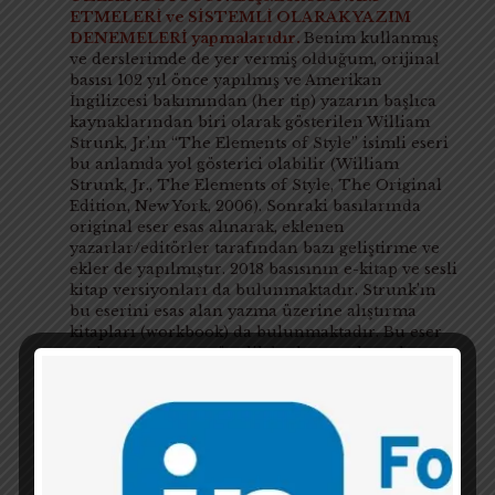
ETMELERİ ve SİSTEMLİ OLARAK YAZIM
DENEMELERİ yapmalarıdır.
Benim kullanmış
ve derslerimde de yer vermiş olduğum, orijinal
basısı 102 yıl önce yapılmış ve Amerikan
İngilizcesi bakımından (her tip) yazarın başlıca
kaynaklarından biri olarak gösterilen William
Strunk, Jr.’ın “The Elements of Style” isimli eseri
bu anlamda yol gösterici olabilir (William
Strunk, Jr., The Elements of Style, The Original
Edition, New York, 2006). Sonraki basılarında
original eser esas alınarak, eklenen
yazarlar/editörler tarafından bazı geliştirme ve
ekler de yapılmıştır. 2018 basısının e-kitap ve sesli
kitap versiyonları da bulunmaktadır. Strunk’ın
bu eserini esas alan yazma üzerine alıştırma
kitapları (workbook) da bulunmaktadır. Bu eser
ya da aynı amaca yönelik başka temel eserler,
sadece örnekler ezberlenerek egzersizler
çözülecek test kitapları olarak algılanmamalıdır.
Bu gibi kaynaklar, doğru kullanımları
öğrenildiğinde ve alışkanlık geliştirildiğinde,
yazar için her daim danışılacak bir kaynak eser
haline gelebilir, gelmelidir. Unutmayın, yanlış