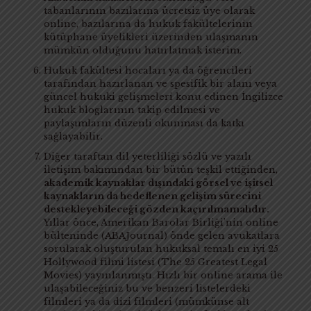
tabanlarının bazılarına ücretsiz üye olarak
online, bazılarına da hukuk fakültelerinin
kütüphane üyelikleri üzerinden ulaşmanın
mümkün olduğunu hatırlatmak isterim.
Hukuk fakültesi hocaları ya da öğrencileri
tarafından hazırlanan ve spesifik bir alanı veya
güncel hukuki gelişmeleri konu edinen İngilizce
hukuk bloglarının takip edilmesi ve
paylaşımların düzenli okunması da katkı
sağlayabilir.
Diğer taraftan dil yeterliliği sözlü ve yazılı
iletişim bakımından bir bütün teşkil ettiğinden,
akademik kaynaklar dışındaki görsel ve işitsel
kaynakların da hedeflenen gelişim sürecini
destekleyebileceği gözden kaçırılmamalıdır.
Yıllar önce, Amerikan Barolar Birliği’nin online
bülteninde (ABAJournal) önde gelen avukatlara
sorularak oluşturulan hukuksal temalı en iyi 25
Hollywood filmi listesi (The 25 Greatest Legal
Movies) yayınlanmıştı. Hızlı bir online arama ile
ulaşabileceğiniz bu ve benzeri listelerdeki
filmleri ya da dizi filmleri (mümkünse alt