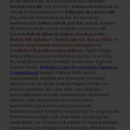
ya da yabancı bir dile çevrilmesi için öncelikle
mesleki ana dile
(bu çeviriler bakımından kaynak dil
olarak da anılmaktadır) ve
kullanılacak yabancı dile
(bu çeviriler bakımıdan hedef dil olarak da
anılmaktadır)
hakim olmak gerekir.
Ancak yabancı
dil hakimiyeti de yeterli değildir. O yabancı dil
içindeki
hukuk diline de hakim olmak gerekir.
Hukuk dili, hukuka ve hukuki işleyişe ilişkin dildir ve
hizmet ettiği hukuk sisteminin ihtiyaçları ve
özellikleri doğrultusunda şekillenir.
İlgili olduğu
hukuk düşüncesinin ve kültürünün bir ürünüdür.
Bu özelliği sebebiyle farklıdır ve kendine özgü bir
üslubu vardır.
Hukuki Yazma Becerisinin Önemi ve
Geliştirilmesi
başlıklı 8 Mayıs 2020 tarihli
paylaşımımda, mesleki ana dilimizde yazarken
okuyucunun ne kadar hukuki bilgisi olduğu, ne
bilmesi gerektiği, bir olay, olgu veya bilginin
paylaşılmasının sonraki aşamalardaki muhtemel
etkileri, yine okuyucuda ne suretle inanç
yaratılabileceği hususlarını göz önünde
bulundurmanın önemini vurgulamış; bu doğrultuda
belirlenen içeriğin açık, doğrudan, herhangi bir
muğlaklığa yer vermeyecek şekilde ve uygun üslupla
yansıtılması gerektiğini ifade etmiştim. Mesleki ana