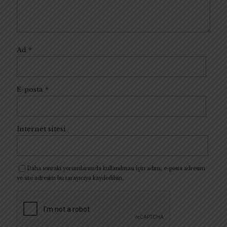
Ad
*
E-posta
*
İnternet sitesi
Daha sonraki yorumlarımda kullanılması için adım, e-posta adresim
ve site adresim bu tarayıcıya kaydedilsin.