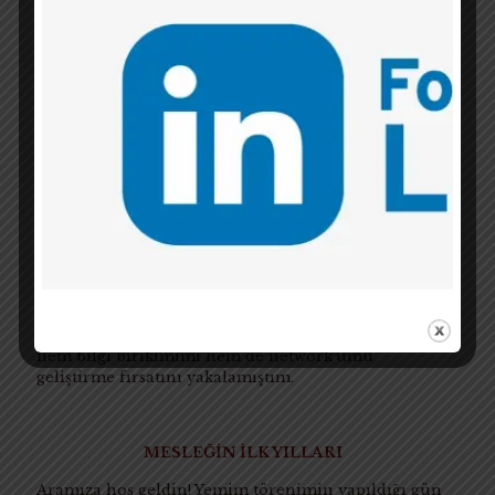
Bununla birlikte günceli yakalamak adına mutlaka
her sabah ilk iş Resmi Gazete’yi incelemeni, ilgi
alanlarına ve yine tahkime yönelik güncel Yargıtay
kararları ile hukuki yayınları takip etmeni de
öneririm. Ayrıca, ilgi alanların üzerine eğitim,
konferans ve çeşitli programları da staj senende
takip ederek kendine yatırım yapabilirsin. Bunu
yaparken odak noktana, özellikle kariyer gelişimini
hedeflediğin tahkim alanını koymanı öneririm.
Özellikle bu dönemde eğer üyesi değilsen çeşitli
kurumsal tahkim merkezlerinin genç
uygulamacılara yönelik platformlarına üye olmanı
ve düzenlenen etkinlikleri takip ederek aktif katılım
göstermeni tavsiye ederim. Keza ben yasal staj
senemde Paris’te gerçekleşen ICC Summer Course
on International Commercial Arbitration’a katılarak
hem bilgi birikimimi hem de network’ümü
geliştirme fırsatını yakalamıştım.
MESLEĞİN İLK YILLARI
Aramıza hoş geldin! Yemim törenimin yapıldığı gün