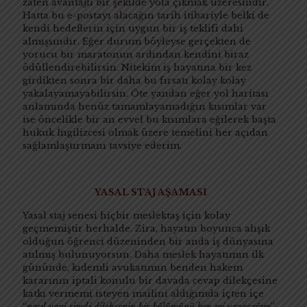
zaten avantajlı bir şekilde yola çıkmak üzeresindir.
Hatta bu e-postayı alacağın tarih itibariyle belki de
kendi hedeflerin için uygun bir iş teklifi dahi
almışsındır. Eğer durum böyleyse gerçekten de
yorucu bir maratonun ardından kendini biraz
ödüllendirebilirsin. Nitekim iş hayatına bir kez
girdikten sonra bir daha bu fırsatı kolay kolay
yakalayamayabilirsin. Öte yandan eğer yol haritası
anlamında henüz tamamlayamadığın kısımlar var
ise öncelikle bir an evvel bu kısımlara eğilerek başta
hukuk İngilizcesi olmak üzere temelini her açıdan
sağlamlaştırmanı tavsiye ederim.
YASAL STAJ AŞAMASI
Yasal staj senesi hiçbir meslektaş için kolay
geçmemiştir herhalde. Zira, hayatın boyunca alışık
olduğun öğrenci düzeninden bir anda iş dünyasına
atılmış bulunuyorsun. Daha meslek hayatımın ilk
gününde, kıdemli avukatımın benden hakem
kararının iptali konulu bir davada cevap dilekçesine
katkı vermemi isteyen mailini aldığımda içten içe
“
nasıl yani şimdi dilekçenin bir bölümünü ben mi yazacağım
”