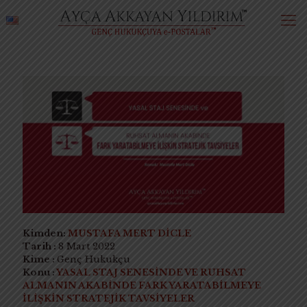
Kimden:
MUSTAFA MERT DİCLE
Tarih :
8 Mart 2022
Kime :
Genç Hukukçu
Konu :
YASAL STAJ SENESİNDE VE RUHSAT
ALMANIN AKABİNDE FARK YARATABİLMEYE
İLİŞKİN STRATEJİK TAVSİYELER