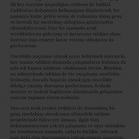
ilk kez üzerime geçirdiğim cübbem ile İstiklal
Caddesi’ni dolaşmaya kalkıştığımı düşünürsek, bu
aşamaya kadar gelen senin de ruhsatını almış genç
ve hevesli bir meslektaş olduğunu gözlerinden
okuyabiliyorum. Yine bu aşamada artık
tereddütlerini gidermiş ve kariyerini tahkim alanı
üzerine inşa etmeye karar vermiş olduğunu da
görüyorum.
Öncelikle naçizane olarak şunu belirtmek isterim ki,
her zaman tahkim alanında çalışmaların bulunsa da
asla tek başına tahkime odaklanma derim. Nitekim,
en nihayetinde tahkim de bir yargılama usulüdür.
Dolasıyla, burada başarılı olmak için öncelikle
dilekçe yazımı, duruşma performansı, hukuki
nosyon ve hukuk İngilizcesi alanlarında gelişimine
yatırım yapman elzem noktalar.
Yanı sıra artık avukat yetkileri ile donatılmış bir
genç meslektaş olarak sana ofisindeki tahkim
projelerinde fiilen yer almanı, ilgili tüm
dokümantasyona çok iyi çalışmanı ve eğer mümkün
ise üstatlarının yanında, onlarla birlikte, izlemek
için dahi olsa duruşmalara iştirak etmeni öneririm.