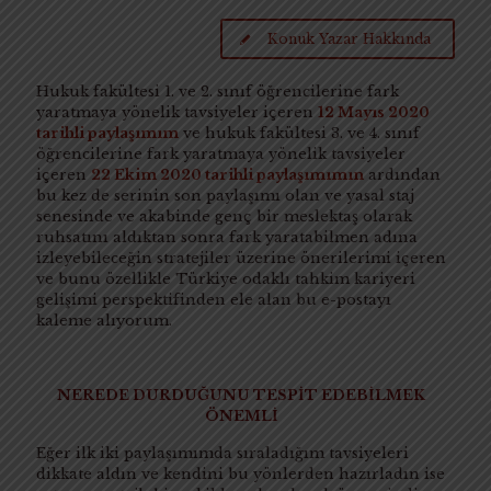
Konuk Yazar Hakkında
Hukuk fakültesi 1. ve 2. sınıf öğrencilerine fark
yaratmaya yönelik tavsiyeler içeren
12 Mayıs 2020
tarihli paylaşımım
ve hukuk fakültesi 3. ve 4. sınıf
öğrencilerine fark yaratmaya yönelik tavsiyeler
içeren
22 Ekim 2020 tarihli paylaşımımın
ardından
bu kez de serinin son paylaşımı olan ve yasal staj
senesinde ve akabinde genç bir meslektaş olarak
ruhsatını aldıktan sonra fark yaratabilmen adına
izleyebileceğin stratejiler üzerine önerilerimi içeren
ve bunu özellikle Türkiye odaklı tahkim kariyeri
gelişimi perspektifinden ele alan bu e-postayı
kaleme alıyorum.
NEREDE DURDUĞUNU TESPİT EDEBİLMEK
ÖNEMLİ
Eğer ilk iki paylaşımımda sıraladığım tavsiyeleri
dikkate aldın ve kendini bu yönlerden hazırladın ise