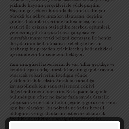
şeklinde hayatın gerçekleri ile yüzleşmiştim.
Hayatın gerçekleri bununla da sınırlı kalmıyor.
Sürekli bir adliye imza kovalamacası, değişim
günleri hakimleri yerinde bulma telaşı, mesai
saatleri ile çakışan Staj Eğitim Merkezi eğitimleri,
yetmezmiş gibi kurgusal dava çalışması ve
muvafakatname/yetki belgesi karmaşası ile henüz
dosyalarının belli olmaması sebebiyle her an
herhangi bir projeden gelebilecek iş belirsizlikleri
içerisinde zor bir sene seni bekliyor.
Yanı sıra, güzel haberlerim de var. Yıllar geçtikçe ve
kendini ispat ettikçe meslek hayatın git gide rayına
oturacak ve kariyerini istediğin yönde
şekillendirebileceksin. Ancak bu rahatlığa
kavuşabilmek için sana staj seneni çok iyi
değerlendirmeni öneririm. Bu kapsamda içinde
bulunduğun ofiste ne kadar fazla sayıda üstat ile
çalışırsan ve ne kadar farklı çeşitte iş görürsen senin
için kar olacaktır. Bu noktada ne kadar hevesli
olduğunu ve ilgi alanlarını üstlerine aktararak
özellikle de tahkime olan ilgini belirterek bu
doğrultuda ekstra iş istemen de önemli.