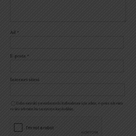
Ad
*
E-posta
*
İnternet sitesi
Daha sonraki yorumlarımda kullanılması için adım, e-posta adresim
ve site adresim bu tarayıcıya kaydedilsin.