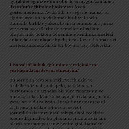
ayırabileceğinize emin olmalı, en uygun zamanda
lisansüstü eğitimine başlamaya özen
göstermelisiniz.
Avukatlık mesleği ile lisansüstü
eğitimi aynı anda yürütmek bir hayli zorlu.
Bununla birlikte yüksek lisansta bilimsel araştırma
ve yazma becerilerinizin temellerini sağlam
oluşturarak, doktora döneminde kendinizi mesleki
anlamda uzmanlaşarak geliştirme fırsatı bulmak sizi
mesleki anlamda farklı bir boyuta taşıyabilecektir.
Lisansüstü hukuk eğitimime yurtiçinde mi
yurtdışında mı devam etmeliyim?
Bu sorunun cevabını etkileyecek sizin ve
hedeflerinizin dışında pek çok faktör var.
Yurtdışında en azından bir süre yaşamanın ve
hukukçu olarak farklı bakış açılarıyla tanışmanın
yararları olduğu kesin. Ancak finansmanı nasıl
sağlayacağınızdan tutun da mevcut
sorumluluklarınızı nasıl askıya alabileceğinizi
bilemediğinizden bu planlamayı kafanızda tam
olarak oturtamıyorsanız benim gibi lisansüstü