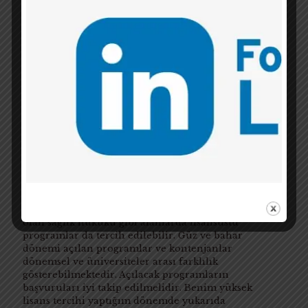
Sizi hangi alanda çalışmanın, uzmanlaşmanın daha
mutlu edeceğine, beklentilerinize ve kariyer
planlarınıza göre programa karar vermek yerinde
olacaktır
. Kariyer planlamanız ve hedefleriniz
doğrultusunda tezli veya tezsiz yüksek lisans
programını tercih edebilirsiniz. Program dili
üniversiteler arası farklılık göstermekle birlikte
programlar genelde Türkçe, İngilizce veya Almanca
olarak açılmaktadır. Eğitim almak istediğiniz dile
göre program tercihinizi yapabilirsiniz.
Esasen üniversitelerde açılan programlarda özel
hukuk kamu hukuku temel ayrımı olmakla birlikte,
son zamanlarda farklı uzmanlık alanlarına ilişkin
çeşitli programlar da açılmaktadır. Sermaye piyasası
hukuku ve ticaret hukuku, medeni hukuk, bilişim
hukuku, ekonomi hukuku, multidisipliner bir alan
olan sağlık hukuku gibi alanlarda lisansüstü
programlar da tercih edilebilir. Güz ve bahar
dönemi açılan programlar ve kontenjanlar
dönemsel ve üniversiteler arası farklılık
gösterebilmektedir. Açılacak programların
başvuruları iyi takip edilmelidir. Benim yüksek
lisans tercihi yaptığım dönemde yukarıda