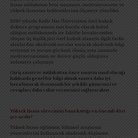
lisans mülakatım beni tanımaya, motivasyonumu ve
yüksek lisanstan beklentilerimi ölçmeye yönelikti.
2020 yılında Kadir Has Üniversitesi özel hukuk
doktora programına tam burslu olarak kabul
aldığım mülakatımda ise fakülte hocalarımdan
oluşan üç kişilik jüri özel hukuk alanıyla ilgili farklı
alanlardan akademik sorular sorarak akademik bilgi
seviyemi ve yorum gücümü ölmüş aynı zamanda
motivasyonumun ne derece güçlü olduğunu
anlamaya çalışmıştı.
Giriş sınavı ve mülakattan önce sınavın nasıl olacağı
hakkında genel bir bilgi almak sınava daha iyi
hazırlanarak donanımlı bir şekilde gitmenizi ve
cevapları daha rahat vermenizi sağlayacaktır.
Yüksek lisans sürecimin bana kattığı en önemli dört
şey nedir?
Yüksek lisans eğitimim, bilimsel araştırma
yöntemlerini kullanarak akademik düşünme,