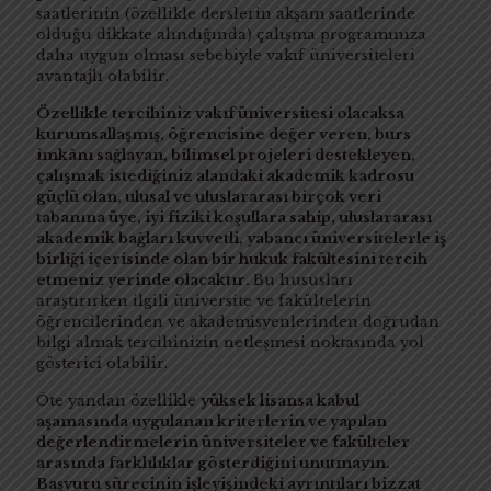
saatlerinin (özellikle derslerin akşam saatlerinde
olduğu dikkate alındığında) çalışma programınıza
daha uygun olması sebebiyle vakıf üniversiteleri
avantajlı olabilir.
Özellikle tercihiniz vakıf üniversitesi olacaksa
kurumsallaşmış, öğrencisine değer veren, burs
imkânı sağlayan, bilimsel projeleri destekleyen,
çalışmak istediğiniz alandaki akademik kadrosu
güçlü olan, ulusal ve uluslararası birçok veri
tabanına üye, iyi fiziki koşullara sahip, uluslararası
akademik bağları kuvvetli, yabancı üniversitelerle iş
birliği içerisinde olan bir hukuk fakültesini tercih
etmeniz yerinde olacaktır.
Bu hususları
araştırırken ilgili üniversite ve fakültelerin
öğrencilerinden ve akademisyenlerinden doğrudan
bilgi almak tercihinizin netleşmesi noktasında yol
gösterici olabilir.
Öte yandan özellikle
yüksek lisansa kabul
aşamasında uygulanan kriterlerin ve yapılan
değerlendirmelerin üniversiteler ve fakülteler
arasında farklılıklar gösterdiğini unutmayın.
Başvuru sürecinin işleyişindeki ayrıntıları bizzat