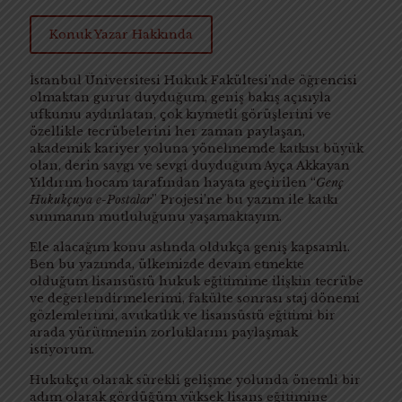
Konuk Yazar Hakkında
İstanbul Üniversitesi Hukuk Fakültesi’nde öğrencisi
olmaktan gurur duyduğum, geniş bakış açısıyla
ufkumu aydınlatan, çok kıymetli görüşlerini ve
özellikle tecrübelerini her zaman paylaşan,
akademik kariyer yoluna yönelmemde katkısı büyük
olan, derin saygı ve sevgi duyduğum Ayça Akkayan
Yıldırım hocam tarafından hayata geçirilen “
Genç
Hukukçuya e-Postalar
” Projesi’ne bu yazım ile katkı
sunmanın mutluluğunu yaşamaktayım.
Ele alacağım konu aslında oldukça geniş kapsamlı.
Ben bu yazımda, ülkemizde devam etmekte
olduğum lisansüstü hukuk eğitimime ilişkin tecrübe
ve değerlendirmelerimi, fakülte sonrası staj dönemi
gözlemlerimi, avukatlık ve lisansüstü eğitimi bir
arada yürütmenin zorluklarını paylaşmak
istiyorum.
Hukukçu olarak sürekli gelişme yolunda önemli bir
adım olarak gördüğüm yüksek lisans eğitimine