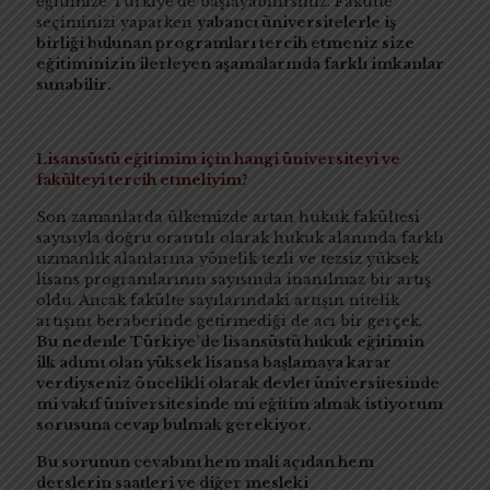
eğitimize Türkiye’de başlayabilirsiniz. Fakülte
seçiminizi yaparken
yabancı üniversitelerle iş
birliği bulunan programları tercih etmeniz size
eğitiminizin ilerleyen aşamalarında farklı imkanlar
sunabilir.
Lisansüstü eğitimim için hangi üniversiteyi ve
fakülteyi tercih etmeliyim?
Son zamanlarda ülkemizde artan hukuk fakültesi
sayısıyla doğru orantılı olarak hukuk alanında farklı
uzmanlık alanlarına yönelik tezli ve tezsiz yüksek
lisans programlarının sayısında inanılmaz bir artış
oldu. Ancak fakülte sayılarındaki artışın nitelik
artışını beraberinde getirmediği de acı bir gerçek.
Bu nedenle Türkiye’de lisansüstü hukuk eğitimin
ilk adımı olan yüksek lisansa başlamaya karar
verdiyseniz öncelikli olarak devlet üniversitesinde
mi vakıf üniversitesinde mi eğitim almak istiyorum
sorusuna cevap bulmak gerekiyor.
Bu sorunun cevabını hem mali açıdan hem
derslerin saatleri ve diğer mesleki