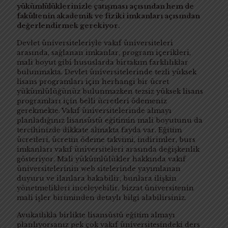
yükümlülüklerinizle çatışması açısından hem de
fakültenin akademik ve fiziki imkanları açısından
değerlendirmek gerekiyor.
Devlet üniversiteleriyle vakıf üniversiteleri
arasında, sağlanan imkanlar, program içerikleri,
mali boyut gibi hususlarda birtakım farklılıklar
bulunmakta. Devlet üniversitelerinde tezli yüksek
lisans programları için herhangi bir ücret
yükümlülüğünüz bulunmazken tezsiz yüksek lisans
programları için belli ücretleri ödemeniz
gerekmekte. Vakıf üniversitelerinde almayı
planladığınız lisansüstü eğitimin mali boyutunu da
tercihinizde dikkate almakta fayda var. Eğitim
ücretleri, ücretin ödeme takvimi, indirimler, burs
imkanları vakıf üniversiteleri arasında değişkenlik
gösteriyor. Mali yükümlülükler hakkında vakıf
üniversitelerinin web sitelerinde yayımlanan
duyuru ve ilanlara bakabilir, bunlara ilişkin
yönetmelikleri inceleyebilir, bizzat üniversitenin
mali işler biriminden detaylı bilgi alabilirsiniz.
Avukatlıkla birlikte lisansüstü eğitim almayı
planlıyorsanız pek çok vakıf üniversitesindeki ders