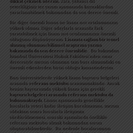
dikkat çekmek isterim.
Zira, yabancı dil
yeterliliğiniz tez yazım aşamasında kaynaklardan
yararlanabilmek bakımından da son derece önemli.
Bir diğer önemli husus ise lisans not ortalamanızın
yüksek olması. Diğer adaylarla aranızda fark
yaratabilmek için lisans not ortalamanızın önemli
olduğunu düşünüyorum.
Lisansta sağlam bir temel
alınmış olunması bilimsel araştırma yazma
bakımında da son derece önemlidir.
Bu bakımdan
İstanbul Üniversitesi Hukuk Fakültesi’nden onur
derecesiyle mezun olmamın tam burs almamdaki en
önemli etkenlerden birisi olduğu kanaatindeyim.
Bazı üniversitelerde yüksek lisans başvuru belgeleri
arasında
referans mektubu
aranmamaktadır. Ancak
benim başvurumda yüksek lisans için gerekli
başvuru belgeleri arasında referans mektubu da
bulunmaktaydı
. Lisans aşamasında genellikle
hocalarla yeteri kadar iletişim kurulmaması, mezun
olduktan sonra hocalarla iletişimin
sürdürülmemesi, sonraki aşamalarda özellikle
referans mektubu almak bakımından sorun
oluşturabilmektedir. Bu nedenle hocalarımızın