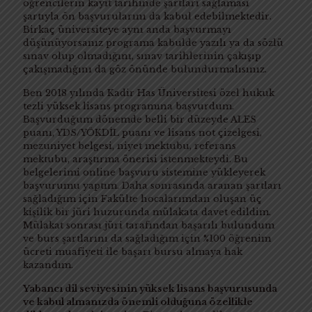
öğrencilerin kayıt tarihinde şartları sağlaması
şartıyla ön başvurularını da kabul edebilmektedir.
Birkaç üniversiteye aynı anda başvurmayı
düşünüyorsanız programa kabulde yazılı ya da sözlü
sınav olup olmadığını, sınav tarihlerinin çakışıp
çakışmadığını da göz önünde bulundurmalısınız.
Ben 2018 yılında Kadir Has Üniversitesi özel hukuk
tezli yüksek lisans programına başvurdum.
Başvurduğum dönemde belli bir düzeyde ALES
puanı, YDS/YÖKDİL puanı ve lisans not çizelgesi,
mezuniyet belgesi, niyet mektubu, referans
mektubu, araştırma önerisi istenmekteydi. Bu
belgelerimi online başvuru sistemine yükleyerek
başvurumu yaptım. Daha sonrasında aranan şartları
sağladığım için Fakülte hocalarımdan oluşan üç
kişilik bir jüri huzurunda mülakata davet edildim.
Mülakat sonrası jüri tarafından başarılı bulundum
ve burs şartlarını da sağladığım için %100 öğrenim
ücreti muafiyeti ile başarı bursu almaya hak
kazandım.
Yabancı dil seviyesinin yüksek lisans başvurusunda
ve kabul almanızda önemli olduğuna özellikle