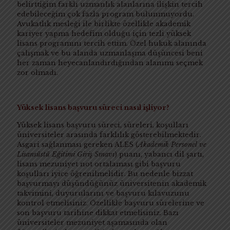
belirttiğim farklı uzmanlık alanlarına ilişkin tercih
edebileceğim çok fazla program bulunmuyordu.
Avukatlık mesleği ile birlikte özellikle akademik
kariyer yapma hedefim olduğu için tezli yüksek
lisans programını tercih ettim. Özel hukuk alanında
çalışmak ve bu alanda uzmanlaşma düşüncesi beni
her zaman heyecanlandırdığından alanımı seçmek
zor olmadı.
Yüksek lisans başvuru süreci nasıl işliyor?
Yüksek lisans başvuru süreci, süreleri, koşulları
üniversiteler arasında farklılık gösterebilmektedir.
Asgari sağlanması gereken ALES (
Akademik Personel ve
Lisansüstü Eğitimi Giriş Sınavı
) puanı, yabancı dil şartı,
lisans mezuniyet not ortalaması gibi başvuru
koşulları iyice öğrenilmelidir. Bu nedenle bizzat
başvurmayı düşündüğünüz üniversitenin akademik
takvimini, duyurularını ve başvuru kılavuzunu
kontrol etmelisiniz. Özellikle başvuru sürelerine ve
son başvuru tarihine dikkat etmelisiniz. Bazı
üniversiteler mezuniyet aşamasında olan