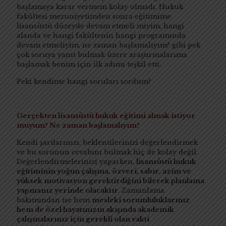
başlamaya karar vermem kolay olmadı. Hukuk
fakültesi mezuniyetimden sonra eğitimime
lisansüstü düzeyde devam etmeli miyim, hangi
alanda ve hangi fakültenin hangi programında
devam etmeliyim, ne zaman başlamalıyım? gibi pek
çok soruya yanıt bulmak üzere araştırmalarıma
başlamak benim için ilk adımı teşkil etti.
Peki kendime hangi soruları sordum?
Gerçekten lisansüstü hukuk eğitimi almak istiyor
muyum? Ne zaman başlamalıyım?
Kendi şartlarınızı, beklentilerinizi değerlendirmek
ve bu sorunun cevabını bulmak hiç de kolay değil.
Değerlendirmelerinizi yaparken,
lisansüstü hukuk
eğitiminin yoğun çalışma, özveri, sabır, azim ve
yüksek motivasyon gerektirdiğini bilerek planlama
yapmanız yerinde olacaktır
. Zamanlama
bakımından ise hem
mesleki sorumluluklarınız
hem de özel hayatınızın akışında akademik
çalışmalarınız için gerekli olan vakti