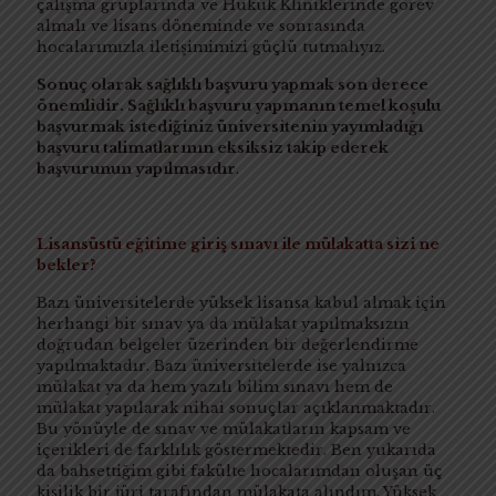
çalışma gruplarında ve Hukuk Kliniklerinde görev
almalı ve lisans döneminde ve sonrasında
hocalarımızla iletişimimizi güçlü tutmalıyız.
Sonuç olarak sağlıklı başvuru yapmak son derece
önemlidir. Sağlıklı başvuru yapmanın temel koşulu
başvurmak istediğiniz üniversitenin yayımladığı
başvuru talimatlarının eksiksiz takip ederek
başvurunun yapılmasıdır
.
Lisansüstü eğitime giriş sınavı ile mülakatta sizi ne
bekler?
Bazı üniversitelerde yüksek lisansa kabul almak için
herhangi bir sınav ya da mülakat yapılmaksızın
doğrudan belgeler üzerinden bir değerlendirme
yapılmaktadır. Bazı üniversitelerde ise yalnızca
mülakat ya da hem yazılı bilim sınavı hem de
mülakat yapılarak nihai sonuçlar açıklanmaktadır.
Bu yönüyle de sınav ve mülakatların kapsam ve
içerikleri de farklılık göstermektedir. Ben yukarıda
da bahsettiğim gibi fakülte hocalarımdan oluşan üç
kişilik bir jüri tarafından mülakata alındım. Yüksek