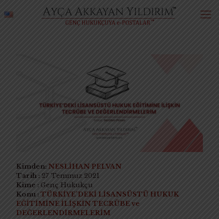
Kimden:
NESLİHAN PELVAN
Tarih :
27 Temmuz 2021
Kime :
Genç Hukukçu
Konu :
TÜRKİYE’DEKİ LİSANSÜSTÜ HUKUK
EĞİTİMİNE İLİŞKİN TECRÜBE ve
DEĞERLENDİRMELERİM