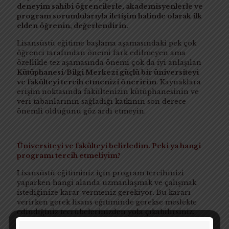
deneyim sahibi öğrencilerle, akademisyenlerle ve
program sorumlularıyla iletişim halinde olarak ilk
elden öğrenin, değerlendirin.
Lisansüstü eğitime başlama aşamasındaki pek çok
öğrenci tarafından önemi fark edilmeyen ama
özellikle tez aşamasında önemi çok da iyi anlaşılan
Kütüphanesi/Bilgi Merkezi güçlü bir üniversiteyi
ve fakülteyi tercih etmenizi öneririm
. Kaynaklara
erişim noktasında fakültenizin kütüphanesinin ve
veri tabanlarının sağladığı katkının son derece
önemli olduğunu göz ardı etmeyin.
Üniversiteyi ve fakülteyi belirledim. Peki ya hangi
programı tercih etmeliyim?
Lisansüstü eğitiminiz için program tercihinizi
yaparken hangi alanda uzmanlaşmak ve çalışmak
istediğinize karar vermeniz gerekiyor. Bu kararı
verirken gerek lisans eğitiminde gerekse meslekte
edindiğiniz tecrübelerinizden yola çıkabilirsiniz.
Tecrübe sahibi kişilerden farklı fikirler alabilirsiniz.